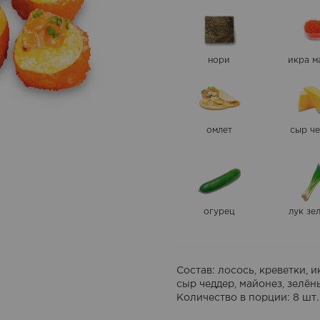
нори
икра м
омлет
сыр ч
огурец
лук зе
Состав
: лосось, креветки, 
сыр чеддер, майонез, зелёны
Количество в порции
: 8 шт.