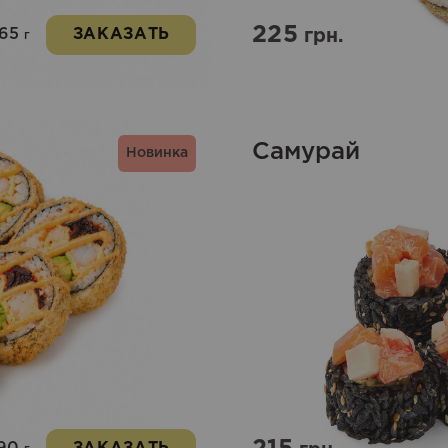
225
265
ЗАКАЗАТЬ
грн.
г
Самурай
Новинка