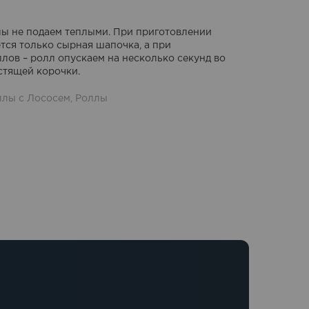
лы не подаем теплыми. При приготовлении
тся только сырная шапочка, а при
лов – ролл опускаем на несколько секунд во
стящей корочки.
ллы с Лососем
,
Роллы