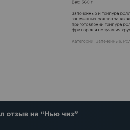
Вес
: 360 г
Запеченные и темпура рол
запеченных роллов запекае
приготовлении темпура рол
фритюр для получения хру
Категории:
Запеченные
,
Ро
л отзыв на “Нью чиз”