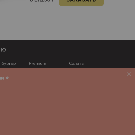
8
|
230
ЗАКАЗАТЬ
шт
г
НЮ
 бургер
Premium
Cалаты
price
Запеченные
Десерты
и ⭐️
Суши
Напитки
ы
Фри
Соусы
 Старый город
Суши Царина
Суши Подолье
аршава
Вроцлав
web.pro