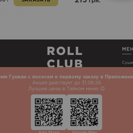
215
90
ЗАКАЗАТЬ
грн.
г
МЕ
Суши
Wow 
им Гункан с лососем к первому заказу в Приложени
Сеты
Акция действует до 31.08.26
Ролл
Лучшие цены в Тайном меню 😉
Суши Левобережный район
Суши Пятничане
Суши Солнечный
Суши
непр
Ивано-Франковск
Суши Киев
Львов
Одесса
Ровно
Харьков
В
Все права защищены - roll-club.vn.ua Винница. Продвижение сайта -
pr
App Store
Google Play