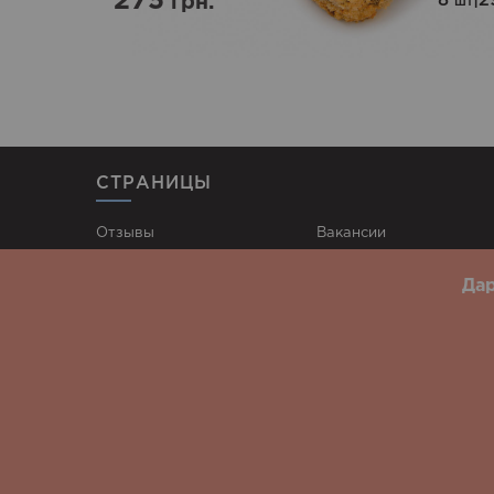
275
8
|
2
грн.
шт
СТРАНИЦЫ
Отзывы
Вакансии
Наши заведения
Контакты
Дар
Доставка
Публичная оферта
Акции
Политика
конфиденциальности
Блог
Суши Тяжилев
Суши Правобережный район
Белая Церковь
Д
© 2026 