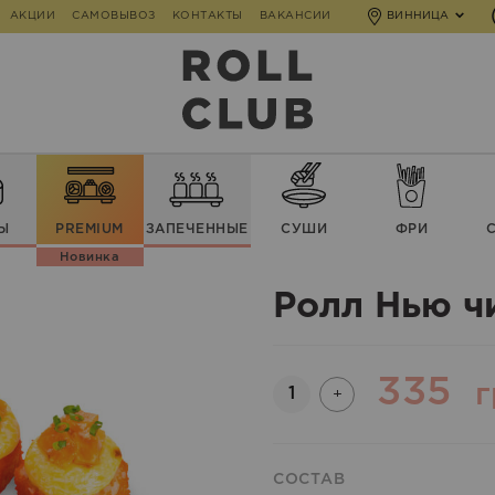
АКЦИИ
САМОВЫВОЗ
КОНТАКТЫ
ВАКАНСИИ
ВИННИЦА
Ы
PREMIUM
ЗАПЕЧЕННЫЕ
СУШИ
ФРИ
Новинка
Ролл Нью ч
335
Количество
г
+
СОСТАВ