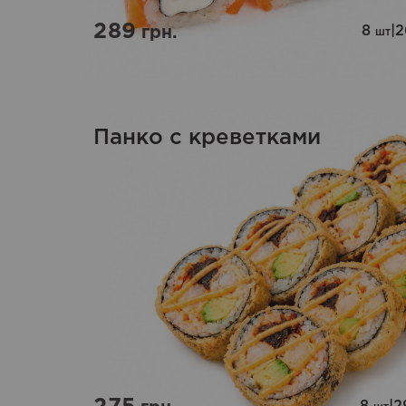
289
8
|
грн.
шт
Панко с креветками