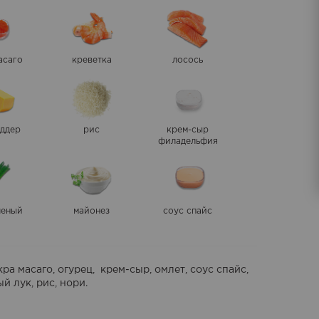
асаго
креветка
лосось
еддер
рис
крем-сыр
филадельфия
леный
майонез
соус спайс
икра масаго, огурец, крем-сыр, омлет, соус спайс,
й лук, рис, нори.