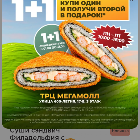
Ваш отзыв
*
Ваша оценка
Похожие блюда
Суши сэндвич
Новинка
Филадельфия с