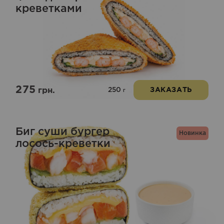
креветками
275
250
грн.
ЗАКАЗАТЬ
г
Биг суши бургер
Новинка
лосось-креветки