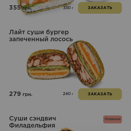
355
330
грн.
ЗАКАЗАТЬ
г
Лайт суши бургер
запеченный лосось
279
240
грн.
ЗАКАЗАТЬ
г
Суши сэндвич
Новинка
Филадельфия