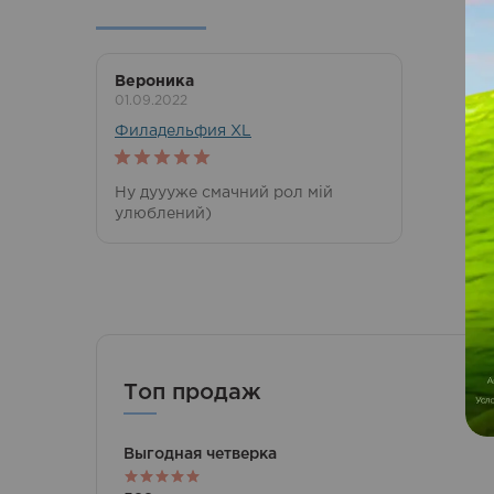
Вероника
01.09.2022
Филадельфия XL
5
out of 5
Ну дуууже смачний рол мій
улюблений)
Топ продаж
Выгодная четверка