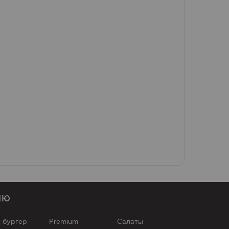
НЮ
 бургер
Premium
Cалаты