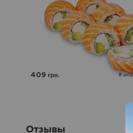
Оценка
5.00
из 5
409
8
|
грн.
шт
Отзывы