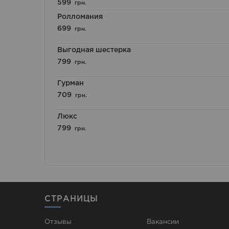
Оценка
599
грн.
5.00
из 5
Ролломания
699
грн.
Выгодная шестерка
799
грн.
Гурман
709
грн.
Люкс
799
грн.
СТРАНИЦЫ
Отзывы
Вакансии