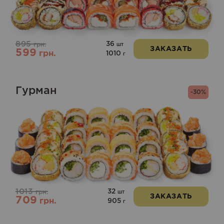
из 5
895
36
грн.
шт
ЗАКАЗАТЬ
599
грн.
1010
г
Гурман
-30%
1013
32
грн.
шт
ЗАКАЗАТЬ
709
грн.
905
г