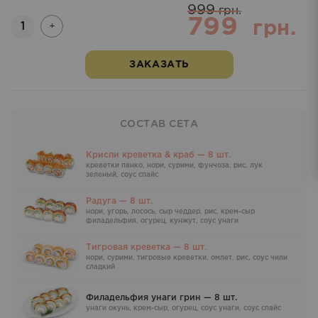
999
грн.
799
Количество
грн.
+
ЗАКАЗАТЬ
СОСТАВ СЕТА
Криспи креветка & краб — 8 шт.
креветки панко, нори, сурими, фунчоза, рис, лук
зеленый, соус спайс
Радуга — 8 шт.
нори, угорь, лосось, сыр чеддер, рис, крем-сыр
филадельфия, огурец, кунжут, соус унаги
Тигровая креветка — 8 шт.
нори, сурими, тигровые креветки, омлет, рис, cоус чили
cладкий
Филадельфия унаги грин — 8 шт.
унаги окунь, крем-сыр, огурец, соус унаги, соус спайс