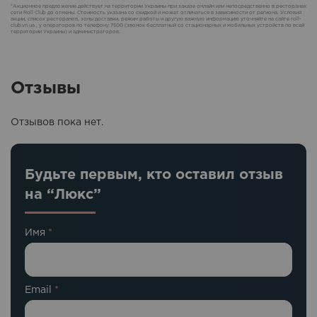
*Акционное предложение действует на территории Украины при заказе онлайн или непосредственно в ресторанах
сети Roll Club до отмены. Стоимость указана со скидкой и может отличаться в зависимости от региона. Условия
акции, список ресторанов, зоны доставки, режим работы и другую важную информацию уточняйте на сайте roll-
club.vn.ua , у операторов по телефону 7500 (звонок бесплатный со стационарных и мобильных устройств по всей
территории Украины) и администраторов.
Отзывы
Отзывов пока нет.
Будьте первым, кто оставил отзыв
на “Люкс”
Имя
*
Email
*