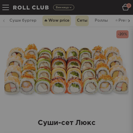
0
Винница
Суши бургер
🔥
Wow price
Сеты
Роллы
⭐️
Premi
-20%
Суши-сет Люкс