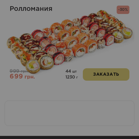
Ролломания
-30%
999
44
грн.
шт
ЗАКАЗАТЬ
699
грн.
1230
г