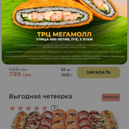
Выгодная шестерка
Новинка
1125
52
грн.
шт
ЗАКАЗАТЬ
799
грн.
1425
г
Выгодная четверка
Новинка
3
Оценка
5.00