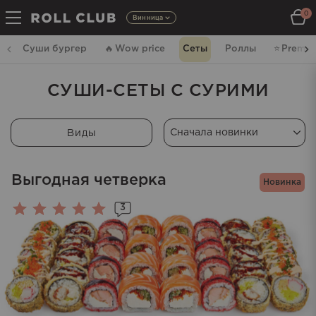
0
Винница
Суши бургер
🔥
Wow price
Сеты
Роллы
⭐️
Premi
СУШИ-СЕТЫ С СУРИМИ
Виды
Выгодная четверка
Новинка
3
Оценка
5.00
из 5