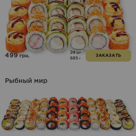
24
шт
499
грн.
ЗАКАЗАТЬ
685
г
Рыбный мир