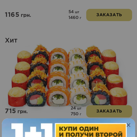
54
шт
1165
грн.
ЗАКАЗАТЬ
1460
г
Хит
24
шт
715
грн.
ЗАКАЗАТЬ
750
г
HAPPY FRIDAY SET