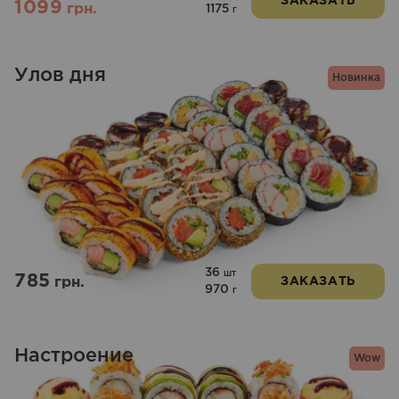
ЗАКАЗАТЬ
1099
грн.
1175
г
Улов дня
Новинка
36
шт
785
грн.
ЗАКАЗАТЬ
970
г
Настроение
Wow