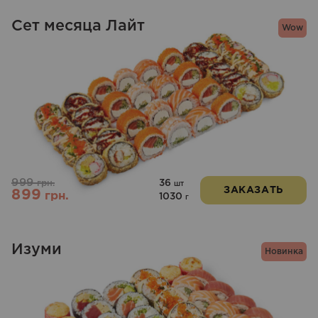
Сет месяца Лайт
Wow
999
36
грн.
шт
ЗАКАЗАТЬ
899
грн.
1030
г
Изуми
Новинка