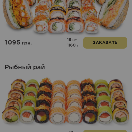
18
шт
1095
грн.
ЗАКАЗАТЬ
1160
г
Рыбный рай