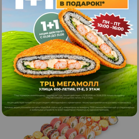
-25%
1465
52
грн.
шт
ЗАКАЗАТЬ
1099
грн.
1375
г
Пять рыб