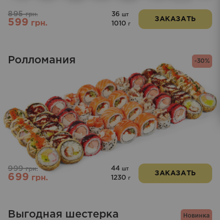
895
36
грн.
шт
ЗАКАЗАТЬ
599
грн.
1010
г
Ролломания
-30%
999
44
грн.
шт
ЗАКАЗАТЬ
699
грн.
1230
г
Выгодная шестерка
Новинка