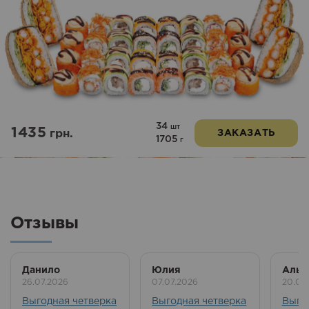
34
шт
1435
грн.
ЗАКАЗАТЬ
1705
г
Отзывы
Данило
Юлия
Альб
26.07.2026
07.07.2026
20.06
Выгодная четверка
Выгодная четверка
Выго