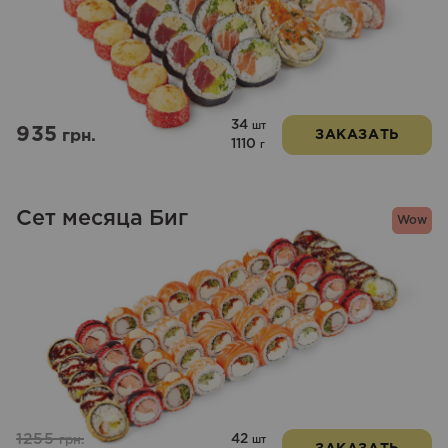
34
шт
935
грн.
ЗАКАЗАТЬ
1110
г
Сет месяца Биг
Wow
1255
42
грн.
шт