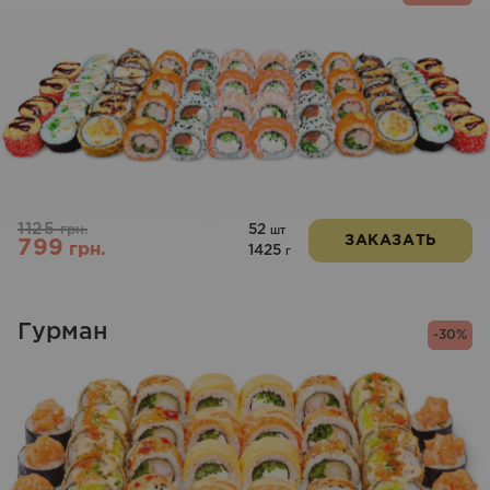
1125
52
грн.
шт
ЗАКАЗАТЬ
799
грн.
1425
г
Гурман
-30%