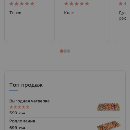
5
out of 5
5
out of 5
5
out
Топ🍣
Клас
Дуже
реко
Топ продаж
Выгодная четверка
Оценка
599
грн.
5.00
из 5
Ролломания
699
грн.