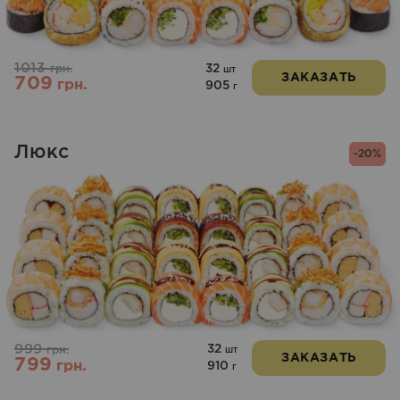
1013
32
грн.
шт
ЗАКАЗАТЬ
709
грн.
905
г
Люкс
-20%
999
32
грн.
шт
ЗАКАЗАТЬ
799
грн.
910
г