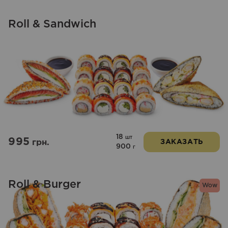
Roll & Sandwich
18
шт
995
грн.
ЗАКАЗАТЬ
900
г
Roll & Burger
Wow