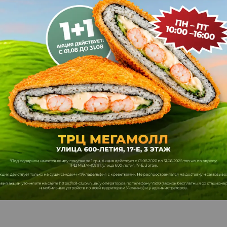
скрывать вкус самых разнообразных морепродуктов. Если
е, суши с окунем — это именно то, что стоит попробовать.
стурой и тонким ароматом, который идеально
 и авторскими соусами. Roll Club приглашает вас
 не выходя из дома.
ть суши с окунем?
м в традиционной японской кулинарии. Он не такой
богатым белковым составом. Главное преимущество, за
ный сладковатый вкус, который не перебивает другие
высочайшего качества. Это гарантирует, что каждый
 и пользу.
е: роллы с окунем в