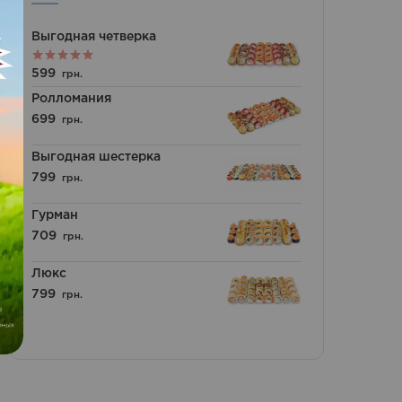
Выгодная четверка
Оценка
599
грн.
5.00
из 5
Ролломания
699
грн.
Выгодная шестерка
799
грн.
Гурман
709
грн.
Люкс
799
грн.