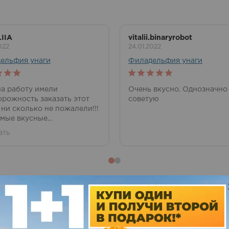
IIA
vitalii.binaryrobot
022
24.01.2022
ельфия унаги
Филадельфия унаги
of 5
5
out of 5
на работу имели
Очень вкусно. Однозначно
орожность заказать этот
советую
.и ни сколько не пожалели!!!
мые вкусные...
ать
нем в Виннице