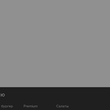
НЮ
 бургер
Premium
Cалаты