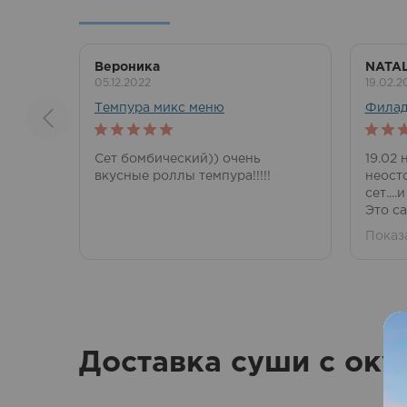
Вероника
NATAL
05.12.2022
19.02.2
Темпура микс меню
Филад
5
out of 5
5
out 
Сет бомбический)) очень
19.02 
вкусные роллы темпура!!!!!
неост
сет...
Это са
Показ
Доставка суши с оку