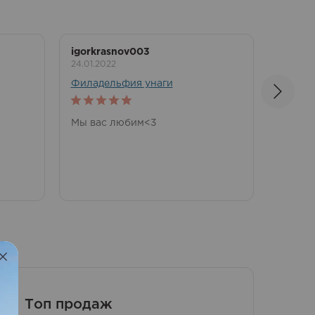
igorkrasnov003
Ирина
24.01.2022
22.01.2
Филадельфия унаги
Филад
5
out of 5
5
out 
Мы вас любим<3
Очень
Топ продаж