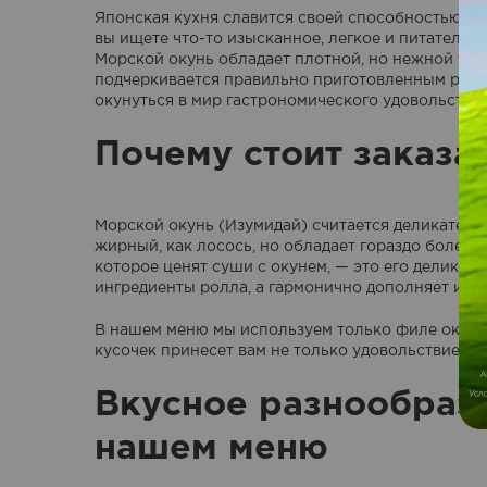
Японская кухня славится своей способностью ра
вы ищете что-то изысканное, легкое и питательно
Морской окунь обладает плотной, но нежной тек
подчеркивается правильно приготовленным рисом
окунуться в мир гастрономического удовольствия,
Почему стоит заказа
Морской окунь (Изумидай) считается деликатесо
жирный, как лосось, но обладает гораздо более 
которое ценят суши с окунем, — это его деликат
ингредиенты ролла, а гармонично дополняет их.
В нашем меню мы используем только филе окуня 
кусочек принесет вам не только удовольствие, но
Вкусное разнообрази
нашем меню