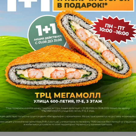
Альбіна
2026
20.06.2026
ная четверка
Выгодная четверка
of 5
5
out of 5
Дуже смачно рекомендую 