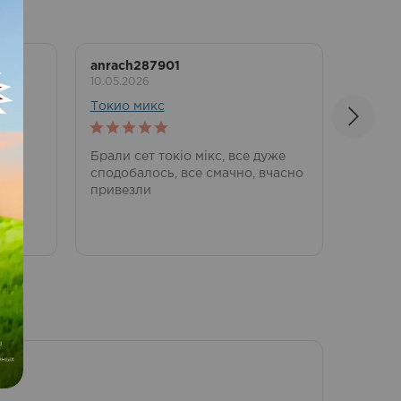
anrach287901
Микол
10.05.2026
26.09.2
Токио микс
ТОП 4
5
out of 5
5
out 
усім
Брали сет токіо мікс, все дуже
Дякую
сподобалось, все смачно, вчасно
привезли