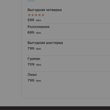
Выгодная четверка
Оценка
599
грн.
5.00
из 5
Ролломания
699
грн.
Выгодная шестерка
799
грн.
Гурман
709
грн.
Люкс
799
грн.