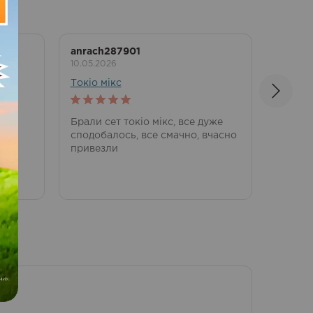
anrach287901
Микол
10.05.2026
26.09.2
Токіо мікс
ТОП 4
5
out of 5
5
out 
усім
Брали сет токіо мікс, все дуже
Дякую
сподобалось, все смачно, вчасно
привезли