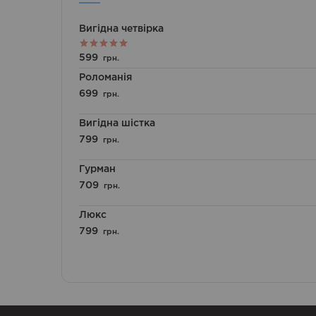
Вигідна четвірка
Оцінено в
599
грн.
5.00
з 5
Роломанія
699
грн.
Вигідна шістка
799
грн.
Гурман
709
грн.
Люкс
799
грн.