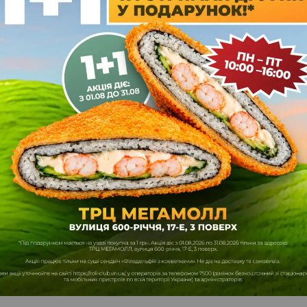
Альбіна
2026
20.06.2026
а четвірка
Вигідна четвірка
of 5
5
out of 5
Дуже смачно рекомендую 