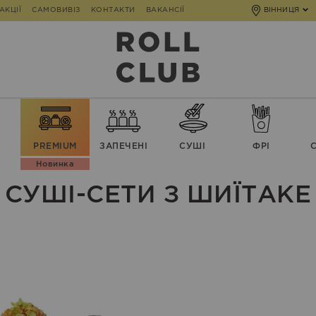
АКЦІЇ
САМОВИВІЗ
КОНТАКТИ
ВАКАНСІЇ
ВІННИЦЯ
PREMIUM
ЗАПЕЧЕНІ
СУШІ
ФРІ
Новинка
СУШІ-СЕТИ З ШИЇТАКЕ