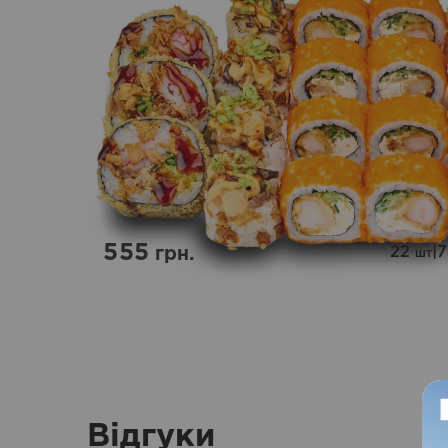
555
22
|
грн.
шт
Відгуки