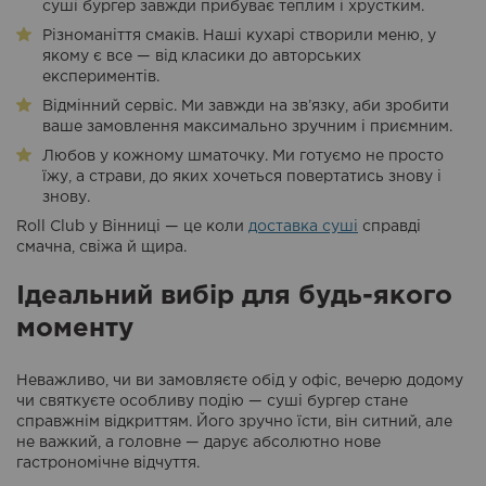
суші бургер завжди прибуває теплим і хрустким.
Різноманіття смаків. Наші кухарі створили меню, у
якому є все — від класики до авторських
експериментів.
Відмінний сервіс. Ми завжди на зв’язку, аби зробити
ваше замовлення максимально зручним і приємним.
Любов у кожному шматочку. Ми готуємо не просто
їжу, а страви, до яких хочеться повертатись знову і
знову.
Roll Club у Вінниці — це коли
доставка суші
справді
смачна, свіжа й щира.
Ідеальний вибір для будь-якого
моменту
Неважливо, чи ви замовляєте обід у офіс, вечерю додому
чи святкуєте особливу подію — суші бургер стане
справжнім відкриттям. Його зручно їсти, він ситний, але
не важкий, а головне — дарує абсолютно нове
гастрономічне відчуття.