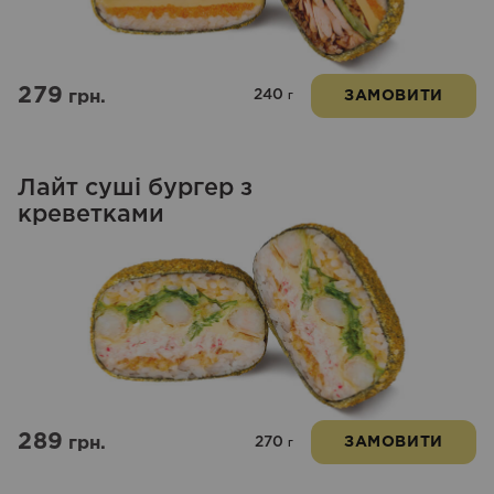
279
240
грн.
ЗАМОВИТИ
г
Лайт суші бургер з
креветками
289
270
грн.
ЗАМОВИТИ
г