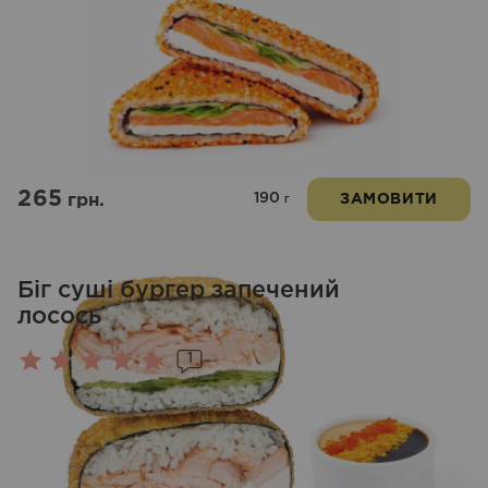
265
190
грн.
ЗАМОВИТИ
г
Біг суші бургер запечений
лосось
1
Оцінено
в
5.00
з 5