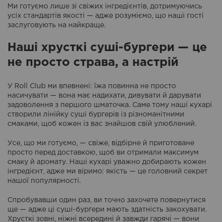
Ми готуємо лише зі свіжих інгредієнтів, дотримуючись
усіх стандартів якості — адже розуміємо, що наші гості
заслуговують на найкраще.
Наші хрусткі суші-бургери — це
не просто страва, а настрій
У Roll Club ми впевнені: їжа повинна не просто
насичувати — вона має надихати, дивувати й дарувати
задоволення з першого шматочка. Саме тому наші кухарі
створили лінійку суші бургерів із різноманітними
смаками, щоб кожен із вас знайшов свій улюблений.
Усе, що ми готуємо, — свіже, відбірне й приготоване
просто перед доставкою, щоб ви отримали максимум
смаку й аромату. Наші кухарі уважно добирають кожен
інгредієнт, адже ми віримо: якість — це головний секрет
нашої популярності.
Спробувавши один раз, ви точно захочете повернутися
ще — адже ці суші-бургери мають здатність закохувати.
Хрусткі зовні, ніжні всередині й завжди гарячі — вони