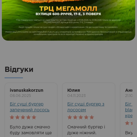
з 5
375
370
грн.
ЗАМОВИТИ
г
Відгуки
ivanuskakorzun
Юлия
Анна
08.06.2025
04.11.2023
21.10.
Біг суші бургер
Біг суші бургер з
Біг с
запечений лосось
лососем
black
крев
5
out of 5
5
out of 5
Було дуже смачно
Смачний бургер і
5
out
буду замовляти ще
дуже ніжний.
Вкусн