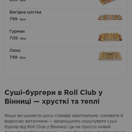
699
грн.
Вигідна шістка
799
грн.
Гурман
709
грн.
Люкс
799
грн.
Суші-бургери в Roll Club у
Вінниці — хрусткі та теплі
Якщо ви шукаєте щось справді оригінальне, соковите й
водночас витончене — запрошуємо скуштувати суші
бургер від Roll Club у Вінниці! Це не просто новий