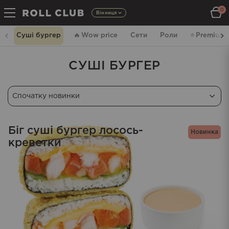
0
Вінниця
Суші бургер
🔥
Wow price
Сети
Роли
⭐️
Premium
СУШІ БУРГЕР
Біг суші бургер лосось-
Новинка
креветки