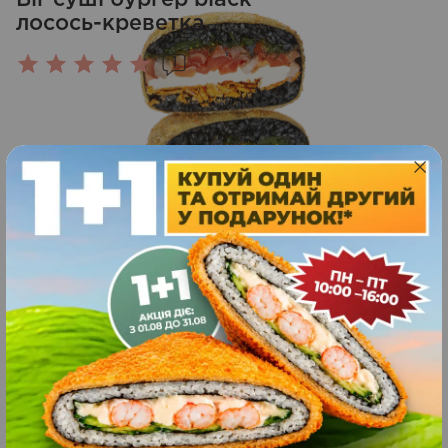
лосось-креветка
1
Оцінено
в
5.00
з 5
375
370
грн.
ЗАМОВИТИ
г
Біг суші бургер з лососем
7
Оцінено
в
5.00