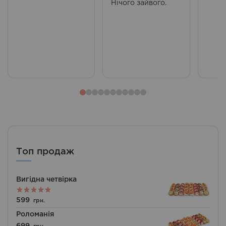
Нічого зайвого.
Топ продаж
Вигідна четвірка
Оцінено в
599
грн.
5.00
з 5
Роломанія