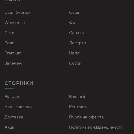
Суші бургер
Суші
Wow price
Фрі
Сети
Cалати
Роли
Десерти
Premium
Напої
Запечені
Соуси
СТОРІНКИ
Відгуки
Вакансії
Наші заклади
Контакти
Доставка
Публічна оферта
Акції
Політика конфіденційності