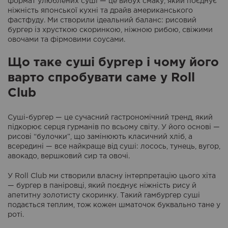
формат улюблених суші — це вибух смаку, який поєднує
ніжність японської кухні та драйв американського
фастфуду. Ми створили ідеальний баланс: рисовий
бургер із хрусткою скоринкою, ніжною рибою, свіжими
овочами та фірмовими соусами.
Що таке суші бургер і чому його
варто спробувати саме у Roll
Club
Суші-бургер — це сучасний гастрономічний тренд, який
підкорює серця гурманів по всьому світу. У його основі —
рисові “булочки”, що замінюють класичний хліб, а
всередині — все найкраще від суші: лосось, тунець, вугор,
авокадо, вершковий сир та овочі.
У Roll Club ми створили власну інтерпретацію цього хіта
— бургер в паніровці, який поєднує ніжність рису й
апетитну золотисту скоринку. Такий гамбургер суші
подається теплим, тож кожен шматочок буквально тане у
роті.