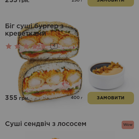
255
230
грн.
ЗАМОВИТИ
г
Біг суші бургер з
креветками
4
Оцінено
в
5.00
з 5
355
400
грн.
ЗАМОВИТИ
г
Суші сендвіч з лососем
Wow