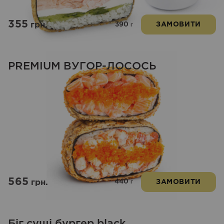
355
390
грн.
ЗАМОВИТИ
г
PREMIUM ВУГОР-ЛОСОСЬ
565
440
грн.
ЗАМОВИТИ
г
Біг суші бургер black