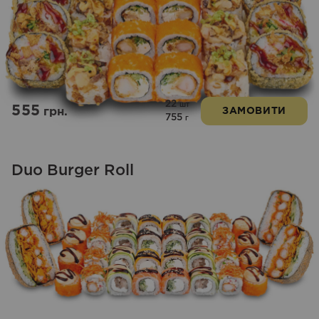
22
шт
555
грн.
ЗАМОВИТИ
755
г
Duo Burger Roll