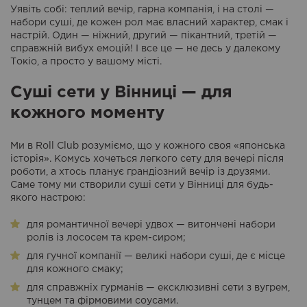
Уявіть собі: теплий вечір, гарна компанія, і на столі —
набори суші, де кожен рол має власний характер, смак і
настрій. Один — ніжний, другий — пікантний, третій —
справжній вибух емоцій! І все це — не десь у далекому
Токіо, а просто у вашому місті.
Суші сети у Вінниці — для
кожного моменту
Ми в Roll Club розуміємо, що у кожного своя «японська
історія». Комусь хочеться легкого сету для вечері після
роботи, а хтось планує грандіозний вечір із друзями.
Саме тому ми створили суші сети у Вінниці для будь-
якого настрою:
для романтичної вечері удвох — витончені набори
ролів із лососем та крем-сиром;
для гучної компанії — великі набори суші, де є місце
для кожного смаку;
для справжніх гурманів — ексклюзивні сети з вугрем,
тунцем та фірмовими соусами.