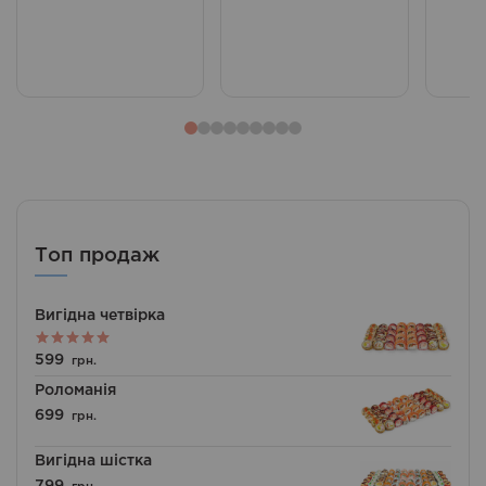
Топ продаж
Вигідна четвірка
Оцінено в
599
грн.
5.00
з 5
Роломанія
699
грн.
Вигідна шістка