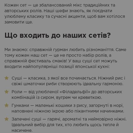
Кожен сет — це збалансований мікс традиційних та
авторських ролів. Наші шефи знають, як поєднати
улюблену класику та сучасні акценти, щоб вам хотілося
замовити ще.
Що входить до наших сетів?
Ми знаємо: справжній гурман любить різноманіття. Саме
тому кожен наш сет — це не просто набір ролів, а
справжній фестиваль смаків! У ваш суші сет можуть
входити найпопулярніші позиції японської кухні:
Суші — класика, з якої все починається. Ніжний рис і
свіжі шматочки риби створюють ідеальну гармонію.
Роли — від улюбленої «Філадельфії» до авторських
комбінацій із сиром, вугрем чи креветкою.
Гункани — маленькі кошики з рису, загорнуті в норі,
наповнені ніжною ікрою або пікантними начинками.
Запечені суші — гарячі, ароматні та неймовірно ніжні.
Ідеальний вибір для тих, хто любить щось тепле й
насичене.