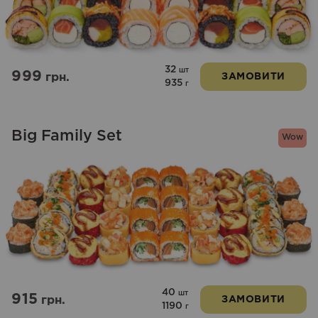
32
шт
999
грн.
ЗАМОВИТИ
935
г
Big Family Set
Wow
40
шт
915
грн.
ЗАМОВИТИ
1190
г