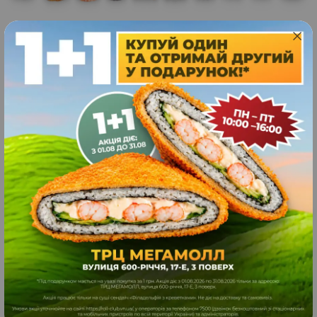
44
шт
1099
грн.
ЗАМОВИТИ
1265
г
Roll & Sandwich
18
шт
995
грн.
ЗАМОВИТИ
900
г