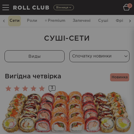
0
Вінниця
e
Сети
Роли
⭐️
Premium
Запечені
Суші
Фрі
C
СУШІ-СЕТИ
Виды
Вигідна четвірка
Новинка
3
Оцінено
в
5.00
з 5