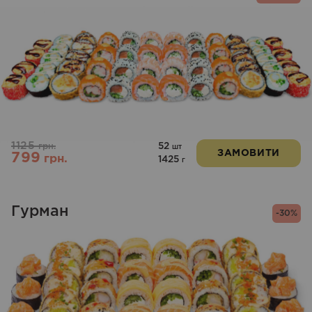
1125
52
грн.
шт
ЗАМОВИТИ
799
грн.
1425
г
Гурман
-30%