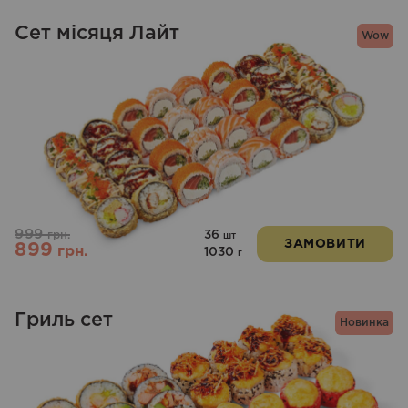
Сет місяця Лайт
Wow
999
36
грн.
шт
ЗАМОВИТИ
899
грн.
1030
г
Гриль сет
Новинка