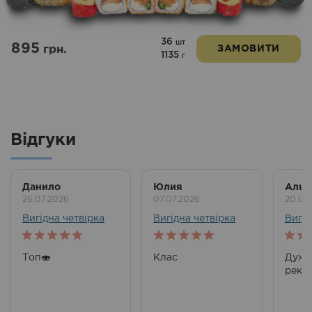
36
шт
895
грн.
ЗАМОВИТИ
1135
г
Відгуки
Данило
Юлия
Альб
26.07.2026
07.07.2026
20.06
Вигідна четвірка
Вигідна четвірка
Вигід
5
out of 5
5
out of 5
5
out
Топ🍣
Клас
Дуже
реко