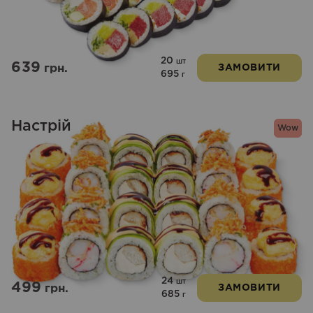
20
шт
639
грн.
ЗАМОВИТИ
695
г
Настрій
Wow
24
шт
499
грн.
ЗАМОВИТИ
685
г