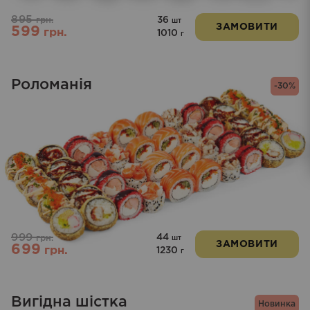
895
36
грн.
шт
ЗАМОВИТИ
599
грн.
1010
г
Роломанія
-30%
999
44
грн.
шт
ЗАМОВИТИ
699
грн.
1230
г
Вигідна шістка
Новинка