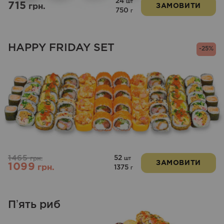
24
шт
715
грн.
ЗАМОВИТИ
750
г
HAPPY FRIDAY SET
-25%
1465
52
грн.
шт
ЗАМОВИТИ
1099
грн.
1375
г
Пʼять риб