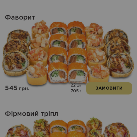
Фаворит
22
шт
545
грн.
ЗАМОВИТИ
705
г
Фірмовий тріпл