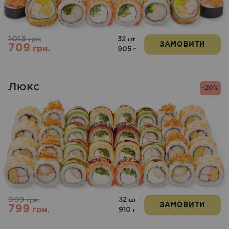
1013
32
грн.
шт
ЗАМОВИТИ
709
грн.
905
г
Люкс
-20%
999
32
грн.
шт
ЗАМОВИТИ
799
грн.
910
г