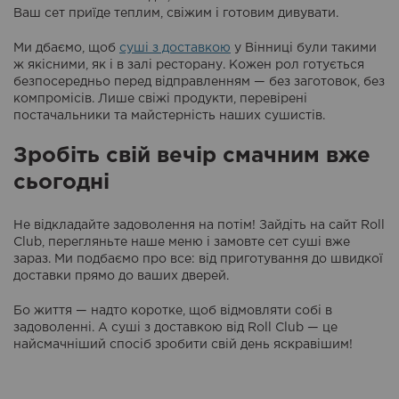
Ваш сет приїде теплим, свіжим і готовим дивувати.
Ми дбаємо, щоб
суші з доставкою
у Вінниці були такими
ж якісними, як і в залі ресторану. Кожен рол готується
безпосередньо перед відправленням — без заготовок, без
компромісів. Лише свіжі продукти, перевірені
постачальники та майстерність наших сушистів.
Зробіть свій вечір смачним вже
сьогодні
Не відкладайте задоволення на потім! Зайдіть на сайт Roll
Club, перегляньте наше меню і замовте сет суші вже
зараз. Ми подбаємо про все: від приготування до швидкої
доставки прямо до ваших дверей.
Бо життя — надто коротке, щоб відмовляти собі в
задоволенні. А суші з доставкою від Roll Club — це
найсмачніший спосіб зробити свій день яскравішим!