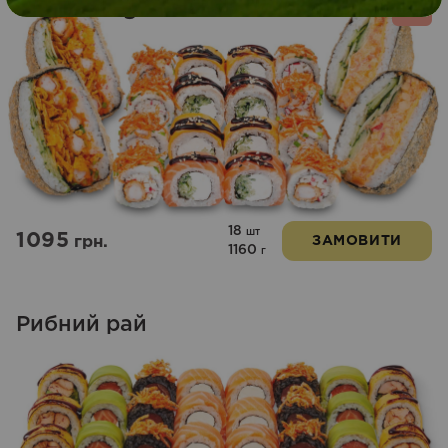
Roll & Burger
Wow
18
шт
1095
грн.
ЗАМОВИТИ
1160
г
Рибний рай