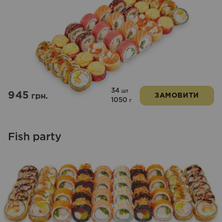
34
шт
945
грн.
ЗАМОВИТИ
1050
г
Fish party