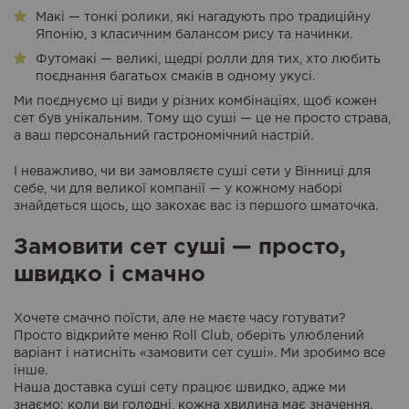
Макі — тонкі ролики, які нагадують про традиційну
Японію, з класичним балансом рису та начинки.
Футомакі — великі, щедрі ролли для тих, хто любить
поєднання багатьох смаків в одному укусі.
Ми поєднуємо ці види у різних комбінаціях, щоб кожен
сет був унікальним. Тому що суші — це не просто страва,
а ваш персональний гастрономічний настрій.
І неважливо, чи ви замовляєте суші сети у Вінниці для
себе, чи для великої компанії — у кожному наборі
знайдеться щось, що закохає вас із першого шматочка.
Замовити сет суші — просто,
швидко і смачно
Хочете смачно поїсти, але не маєте часу готувати?
Просто відкрийте меню Roll Club, оберіть улюблений
варіант і натисніть «замовити сет суші». Ми зробимо все
інше.
Наша доставка суші сету працює швидко, адже ми
знаємо: коли ви голодні, кожна хвилина має значення.