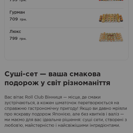
799
грн.
Гурман
709
грн.
Люкс
799
грн.
Суші-сет — ваша смакова
подорож у світ різноманіття
Вас вітає Roll Club Вінниця — місце, де смаки
зустрічаються, а кожен шматочок перетворюється на
справжню гастрономічну пригоду! Якщо ви давно мріяли
про яскраву подорож Японією, але без квитків і валіз —
ми маємо для вас ідеальне рішення: суші сети, створені з
любов’ю, майстерністю і найсвіжішими інгредієнтами.