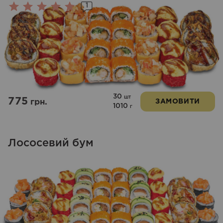
1
Оцінено
в
5.00
з 5
30
шт
775
грн.
ЗАМОВИТИ
1010
г
Лососевий бум