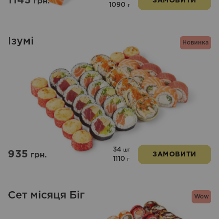
1145
грн.
ЗАМОВИТИ
1090
г
Ізумі
Новинка
34
шт
935
грн.
ЗАМОВИТИ
1110
г
Сет місяця Біг
Wow