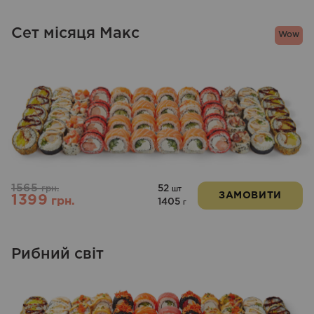
Сет місяця Макс
Wow
1565
52
грн.
шт
ЗАМОВИТИ
1399
грн.
1405
г
Рибний світ