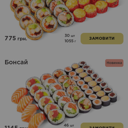
30
шт
775
грн.
ЗАМОВИТИ
1055
г
Бонсай
Новинка
46
шт