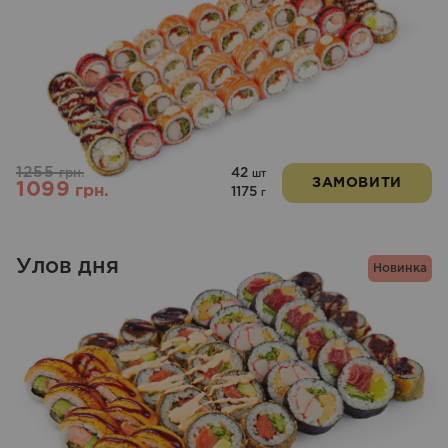
1255
42
грн.
шт
ЗАМОВИТИ
1099
грн.
1175
г
Улов дня
Новинка