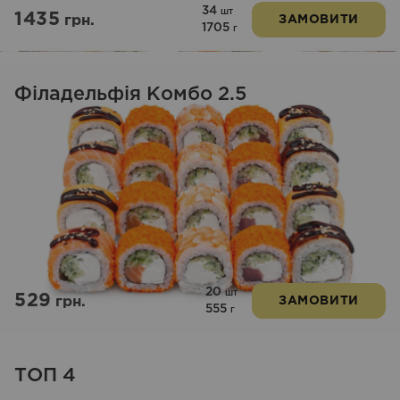
34
шт
1435
грн.
ЗАМОВИТИ
1705
г
Філадельфія Комбо 2.5
20
шт
529
грн.
ЗАМОВИТИ
555
г
ТОП 4