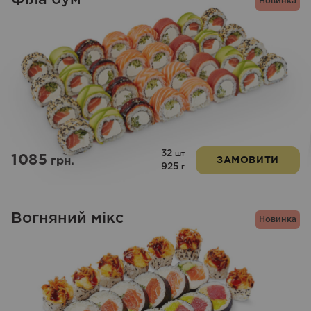
Новинка
32
шт
1085
грн.
ЗАМОВИТИ
925
г
Вогняний мікс
Новинка