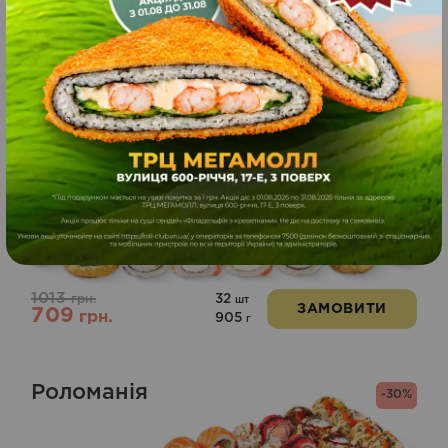
Схожі страви
Гурман
-30%
1013
32
грн.
шт
ЗАМОВИТИ
709
грн.
905
г
Роломанія
-30%