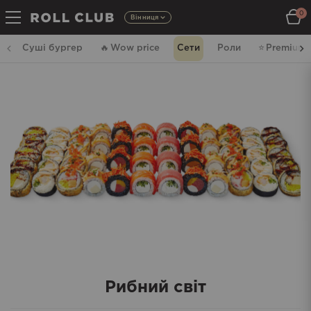
0
Вінниця
Суші бургер
🔥
Wow price
Сети
Роли
⭐️
Premium
Рибний світ