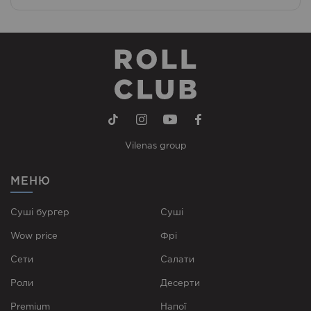
Vilenas group
МЕНЮ
Суші бургер
Суші
Wow price
Фрі
Сети
Cалати
Роли
Десерти
Premium
Напої