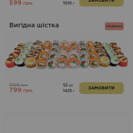
ЗАМОВИТИ
599
грн.
1010
г
Вигідна шістка
Новинка
1125
52
грн.
шт
ЗАМОВИТИ
799
грн.
1425
г