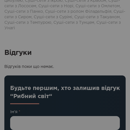
цибулею
,
Суші-сети з Ікрою
,
Суші-сети з Крабом
,
Суші-
сети з Лососем
,
Суші-сети з Норі
,
Суші-сети з Омлетом
,
Суші-сети з Панко
,
Суші-сети з ролом Філадельфія
,
Суші-
сети з Сиром
,
Суші-сети з Сурімі
,
Суші-сети з Такуаном
,
Суші-сети з Темпурою
,
Суші-сети з Тунцем
,
Суші-сети з
Унагі
Відгуки
Відгуків поки що немає.
Будьте першим, хто залишив відгук
“Рибний світ“
Ім'я
*