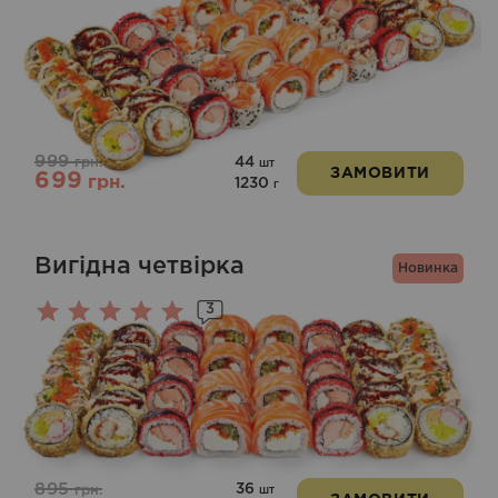
999
44
грн.
шт
ЗАМОВИТИ
699
грн.
1230
г
Вигідна четвірка
Новинка
3
Оцінено
в
5.00
з 5
895
36
грн.
шт