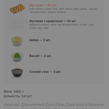
Фрі краб — 10 шт.
ікра масаго, крем-чилі, норі, омлет, рис, сурімі, такуан,
темпура кляр, цибуля зелена
Футомак з креветкою — 10 шт.
креветки панко, крем-сир Філадельфія, огірок, соус
спайс, рис, норі
Імбир — 2 шт.
Васабі — 2 шт.
Соєвий соус — 3 шт.
Вага:
1460
г
Кількість:
54
шт.
Категорії:
Для компанії
,
Суші-Сети
,
Суші-сети із Зеленою