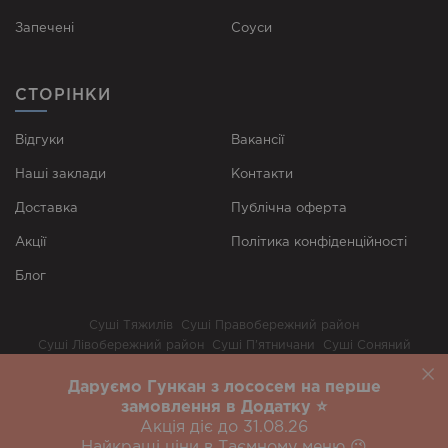
Запечені
Соуси
СТОРІНКИ
Відгуки
Вакансії
Наші заклади
Контакти
Доставка
Публічна оферта
Акції
Політика конфіденційності
Блог
Суші Тяжилів
Суші Правобережний район
Суші Лівобережний район
Суші П’ятничани
Суші Соняний
Суші Старе місто
Суші Царина
Суші Поділля
Даруємо Гункан з лососем на перше
Біла Церква
Дніпро
Івано-Франківськ
Суші Київ
Львів
Одеса
замовлення в Додатку ⭐️
Рівне
Харків
Варшава
Вроцлав
Акція діє до 31.08.26
Найкращі ціни в Таємному меню 😉