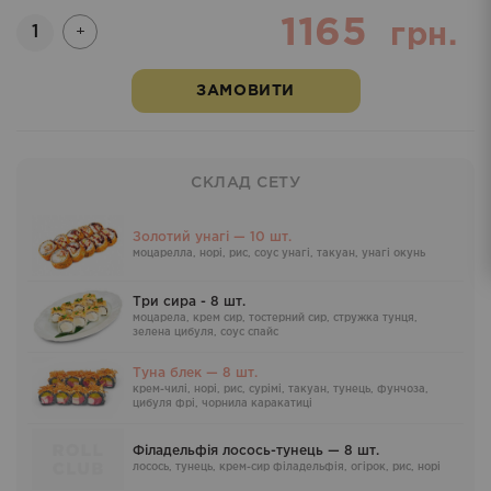
1165
Кількість
грн.
+
ЗАМОВИТИ
СКЛАД СЕТУ
Золотий унагі — 10 шт.
моцарелла, норі, рис, соус унагі, такуан, унагі окунь
Три сира - 8 шт.
моцарела, крем сир, тостерний сир, стружка тунця,
зелена цибуля, соус спайс
Туна блек — 8 шт.
крем-чилі, норі, рис, сурімі, такуан, тунець, фунчоза,
цибуля фрі, чорнила каракатиці
Філадельфія лосось-тунець — 8 шт.
лосось, тунець, крем-сир філадельфія, огірок, рис, норі