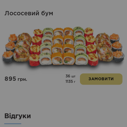
Лососевий бум
36
шт
895
грн.
ЗАМОВИТИ
1135
г
Відгуки