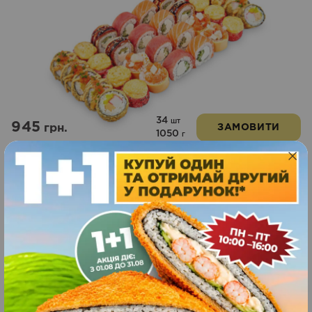
34
шт
945
грн.
ЗАМОВИТИ
1050
г
Fish party