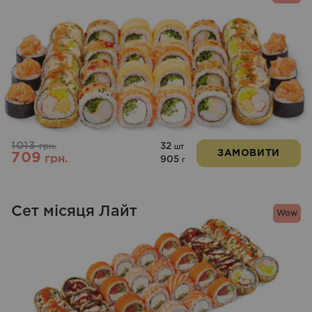
1013
32
грн.
шт
ЗАМОВИТИ
709
грн.
905
г
Сет місяця Лайт
Wow