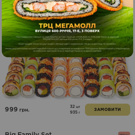
44
шт
1099
грн.
ЗАМОВИТИ
1265
г
Рибний рай
32
шт
999
грн.
ЗАМОВИТИ
935
г
Big Family Set