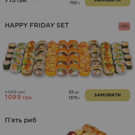
715
грн.
ЗАМОВИТИ
750
г
HAPPY FRIDAY SET
-25%
1465
52
грн.
шт
ЗАМОВИТИ
1099
грн.
1375
г
Пʼять риб