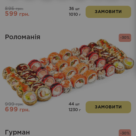
895
36
грн.
шт
ЗАМОВИТИ
599
грн.
1010
г
Роломанія
-30%
999
44
грн.
шт
ЗАМОВИТИ
699
грн.
1230
г
Гурман
-30%