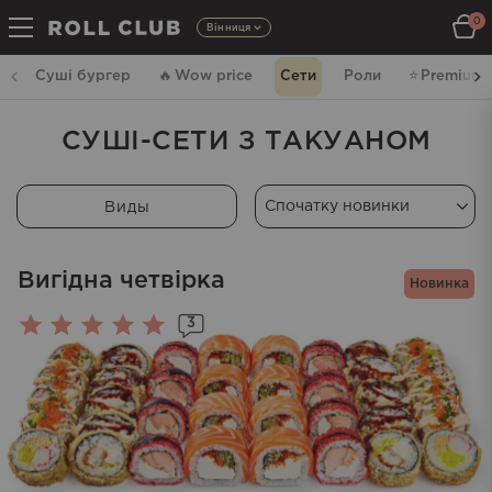
0
Вінниця
Суші бургер
🔥
Wow price
Сети
Роли
⭐️
Premium
СУШІ-СЕТИ З ТАКУАНОМ
Виды
Вигідна четвірка
Новинка
3
Оцінено
в
5.00
з 5