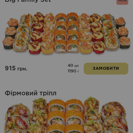
Wow
40
шт
915
грн.
ЗАМОВИТИ
1190
г
Фірмовий тріпл