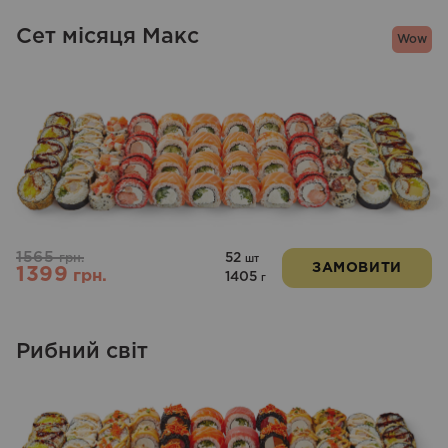
Сет місяця Макс
Wow
1565
52
грн.
шт
ЗАМОВИТИ
1399
грн.
1405
г
Рибний світ