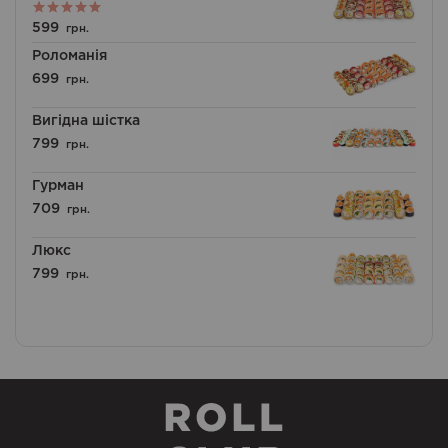
Оцінено в
599
грн.
5.00
з 5
Роломанія
699
грн.
Вигідна шістка
799
грн.
Гурман
709
грн.
Люкс
799
грн.