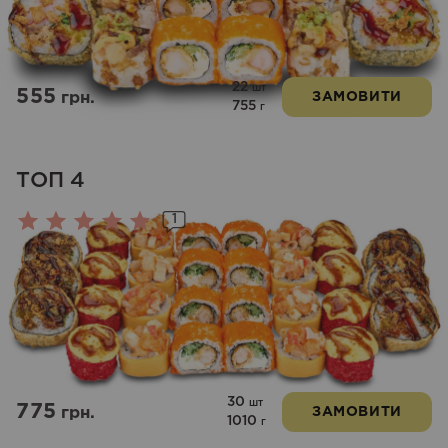
22
шт
555
грн.
ЗАМОВИТИ
755
г
ТОП 4
1
Оцінено
в
5.00
з 5
30
шт
775
грн.
ЗАМОВИТИ
1010
г