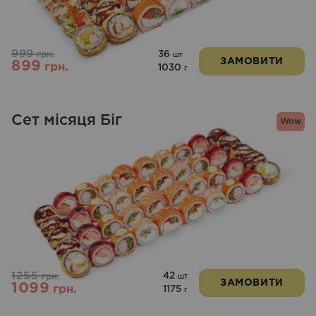
999
36
грн.
шт
ЗАМОВИТИ
899
грн.
1030
г
Сет місяця Біг
Wow
1255
42
грн.
шт
ЗАМОВИТИ
1099
грн.
1175
г