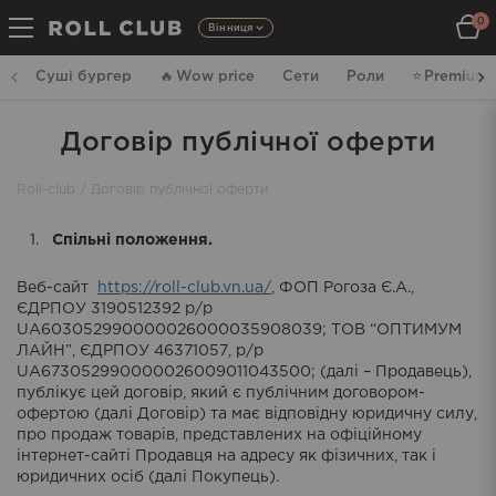
0
Вінниця
Суші бургер
🔥
Wow price
Сети
Роли
⭐️
Premium
Договір публічної оферти
Roll-club
/
Договір публічної оферти
Спільні положення.
Веб-сайт
https://roll-club.vn.ua/
, ФОП Рогоза Є.А.,
ЄДРПОУ 3190512392 р/р
UA603052990000026000035908039; ТОВ “ОПТИМУМ
ЛАЙН”, ЄДРПОУ 46371057, р/р
UA673052990000026009011043500; (далі – Продавець),
публікує цей договір, який є публічним договором-
офертою (далі Договір) та має відповідну юридичну силу,
про продаж товарів, представлених на офіційному
інтернет-сайті Продавця на адресу як фізичних, так і
юридичних осіб (далі Покупець).