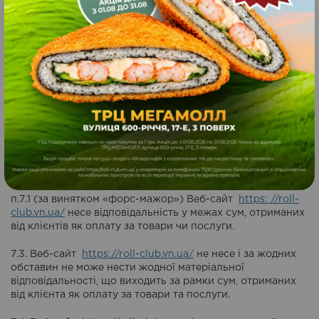
7.1. Веб-сайт
https://roll-club.vn.ua/
не гарантує
безумовне виконання замовлення. Усі послуги та товари
надаються за принципом «як є». Задіяні технічні системи
(веб-сторінка та сам сайт
https://roll-club.vn.ua/
) можуть
включати невиявлені технічні системи помилки,
наслідком яких є неможливість виконання замовлення,
покупки товару чи його невчасне виконання. Крім того,
до неможливості виконання замовлення або його
несвоєчасного виконання можуть призвести обставини,
зумовлені людським фактором або обставини
непереборної сили.
7.2. У разі неможливості або несвоєчасного виконання
прийнятих на себе зобов’язань за обставин, викладених у
п.7.1 (за винятком «форс-мажор») Веб-сайт
https: //roll-
club.vn.ua/
несе відповідальність у межах сум, отриманих
від клієнтів як оплату за товари чи послуги.
7.3. Веб-сайт
https://roll-club.vn.ua/
не несе і за жодних
обставин не може нести жодної матеріальної
відповідальності, що виходить за рамки сум, отриманих
від клієнта як оплату за товари та послуги.