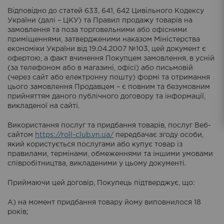
Відповідно до статей 633, 641, 642 Цивільного Кодексу
України (далі – ЦКУ) та Правил продажу товарів на
замовлення та поза торговельними або офісними
приміщеннями, затвердженими наказом Міністерства
економіки України від 19.04.2007 №103, цей документ є
офертою, а факт вчинення Покупцем замовлення, в усній
(за телефоном або в магазині, офісі) або письмовій
(через сайт або електронну пошту) формі та отримання
цього замовлення Продавцем – є повним та безумовним
прийняттям даного публічного договору та інформації,
викладеної на сайті.
Використання послуг та придбання товарів, послуг Веб-
сайтом
https://roll-club.vn.ua/
передбачає згоду особи,
який користується послугами або купує товар із
правилами, термінами, обмеженнями та іншими умовами
співробітництва, викладеними у цьому документі.
Приймаючи цей договір, Покупець підтверджує, що:
А) на момент придбання товару йому виповнилося 18
років;