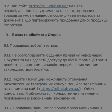
8.2. Веб-сайт
https://roll-club.vn.ua/
не несе
відповідальності за утримання та якість, проданих
товарів за умови наявності сертифікатів імпортера та
документів, що підтверджують придбання даної продукції
імпортера.
Права та обов’язки Сторін.
9.1. Продавець зобов’язується:
9.1.1. Не розголошувати будь-яку приватну інформацію
Покупця та не надавати доступу до цієї інформації третім
особам, за винятком випадків, передбачених чинним
законодавством України.
9.1.2. Надати Покупцеві можливість отримання
безкоштовних телефонних консультацій за телефонами,
вказаними на сайті (
https://roll-club.vn.ua/
) . Обсяг
консультацій обмежується конкретними питаннями,
пов’язаними із виконанням замовлення.
9.1.3. Продавець залишає за собою право невиконання