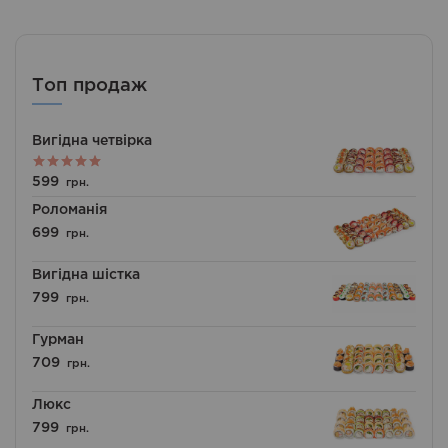
Топ продаж
Вигідна четвірка
Оцінено в
599
грн.
5.00
з 5
Роломанія
699
грн.
Вигідна шістка
799
грн.
Гурман
709
грн.
Люкс
799
грн.