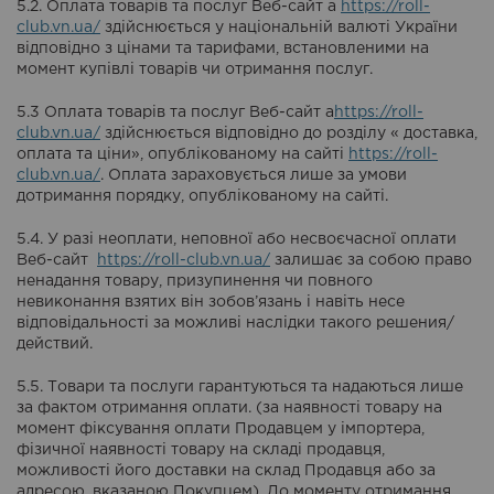
5.2. Оплата товарів та послуг Веб-сайт а
https://roll-
club.vn.ua/
здійснюється у національній валюті України
відповідно з цінами та тарифами, встановленими на
момент купівлі товарів чи отримання послуг.
5.3 Оплата товарів та послуг Веб-сайт а
https://roll-
club.vn.ua/
здійснюється відповідно до розділу « доставка,
оплата та ціни», опублікованому на сайті
https://roll-
club.vn.ua/
. Оплата зараховується лише за умови
дотримання порядку, опублікованому на сайті.
5.4. У разі неоплати, неповної або несвоєчасної оплати
Веб-сайт
https://roll-club.vn.ua/
залишає за собою право
ненадання товару, призупинення чи повного
невиконання взятих він зобов’язань і навіть несе
відповідальності за можливі наслідки такого решения/
действий.
5.5. Товари та послуги гарантуються та надаються лише
за фактом отримання оплати. (за наявності товару на
момент фіксування оплати Продавцем у імпортера,
фізичної наявності товару на складі продавця,
можливості його доставки на склад Продавця або за
адресою, вказаною Покупцем). До моменту отримання