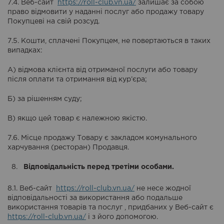
7.4. Веб-сайт
https://roll-club.vn.ua/
залишає за собою
право відмовити у наданні послуг або продажу товару
Покупцеві на свій розсуд.
7.5. Кошти, сплачені Покупцем, не повертаються в таких
випадках:
А) відмова клієнта від отриманої послуги або товару
після оплати та отримання від кур’єра;
Б) за рішенням суду;
В) якщо цей товар є належною якістю.
7.6. Місце продажу Товару є закладом комунального
харчування (ресторан) Продавця.
Відповідальність перед третіми особами.
8.1. Веб-сайт
https://roll-club.vn.ua/
не несе жодної
відповідальності за використання або подальше
використання товарів та послуг , придбаних у Веб-сайт є
https://roll-club.vn.ua/
і з його допомогою.