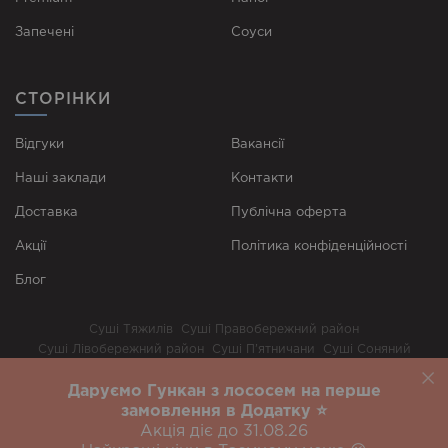
Запечені
Соуси
СТОРІНКИ
Відгуки
Вакансії
Наші заклади
Контакти
Доставка
Публічна оферта
Акції
Політика конфіденційності
Блог
Суші Тяжилів
Суші Правобережний район
Суші Лівобережний район
Суші П’ятничани
Суші Соняний
Суші Старе місто
Суші Царина
Суші Поділля
Даруємо Гункан з лососем на перше
Біла Церква
Дніпро
Івано-Франківськ
Суші Київ
Львів
Одеса
замовлення в Додатку ⭐️
Рівне
Харків
Варшава
Вроцлав
Акція діє до 31.08.26