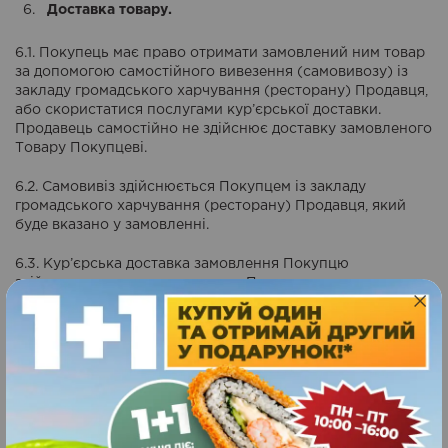
Доставка товару.
6.1. Покупець має право отримати замовлений ним товар
за допомогою самостійного вивезення (самовивозу) із
закладу громадського харчування (ресторану) Продавця,
або скористатися послугами кур’єрської доставки.
Продавець самостійно не здiйснює доставку замовленого
Товару Покупцевi.
6.2. Самовивіз здійснюється Покупцем із закладу
громадського харчування (ресторану) Продавця, який
буде вказано у замовленні.
6.3. Кур’єрська доставка замовлення Покупцю
здійснюється за погодженням з Покупцем та за вказаною
ним адресою.
6.4. Доставка замовленого товару здійснюється у межах
м. Вінниця, якщо інше не передбачено попередньою
домовленістю між сторонами.
Продаж товару та послуг.