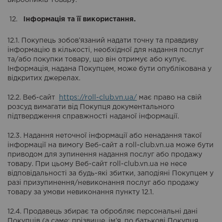
виробників Товару.
Інформація та її використання.
12.1. Покупець зобов’язаний надати точну та правдиву
інформацію в кількості, необхідної для надання послуг
та/або покупки товару, що він отримує або купує.
Інформація, надана Покупцем, може бути опублікована у
відкритих джерелах.
12.2. Веб-сайт
https://roll-club.vn.ua/
має право на свій
розсуд вимагати від Покупця документального
підтвердження справжності наданої інформації.
12.3. Надання неточної інформації або ненадання такої
інформації на вимогу Веб-сайт а roll-club.vn.ua може бути
приводом для зупинення надання послуг або продажу
товару. При цьому Веб-сайт roll-club.vn.ua не несе
відповідальності за будь-які збитки, заподіяні Покупцем у
разі призупинення/невиконання послуг або продажу
товару за умови невиконання пункту 12.1.
12.4. Продавець збирає та обробляє персональні дані
Покупців (а саме: прізвище, ім’я, по батькові Покупця,