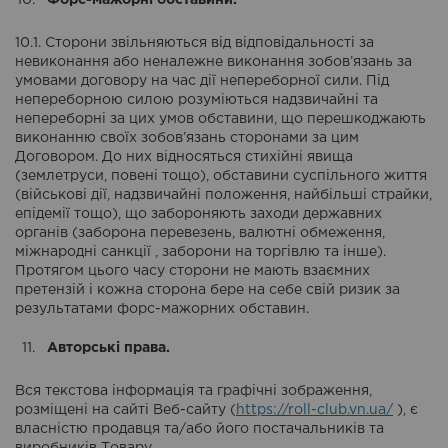
Форс-мажорні обставини.
10.1. Сторони звільняються від відповідальності за
невиконання або неналежне виконання зобов’язань за
умовами договору на час дії непереборної сили. Під
непереборною силою розуміються надзвичайні та
непереборні за цих умов обставини, що перешкоджають
виконанню своїх зобов’язань сторонами за цим
Договором. До них відносяться стихійні явища
(землетруси, повені тощо), обставини суспільного життя
(військові дії, надзвичайні положення, найбільші страйки,
епідемії тощо), що забороняють заходи державних
органів (заборона перевезень, валютні обмеження,
міжнародні санкції , заборони на торгівлю та інше).
Протягом цього часу сторони не мають взаємних
претензій і кожна сторона бере на себе свій ризик за
результатами форс-мажорних обставин.
Авторські права.
Вся текстова інформація та графічні зображення,
розміщені на сайті Веб-сайту (
https://roll-club.vn.ua/
), є
власністю продавця та/або його постачальників та