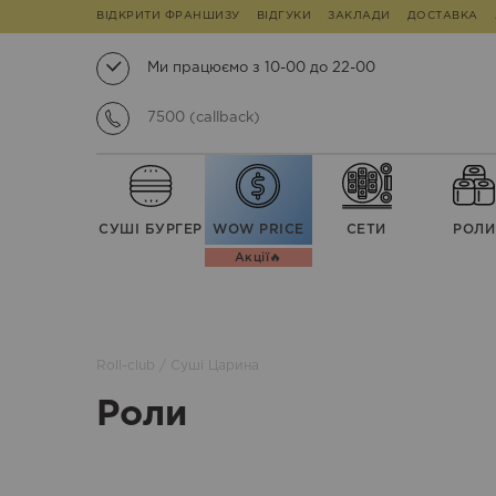
ВІДКРИТИ ФРАНШИЗУ
ВІДГУКИ
ЗАКЛАДИ
ДОСТАВКА
Ми працюємо з 10-00 до 22-00
7500 (callback)
СУШІ БУРГЕР
WOW PRICE
СЕТИ
РОЛИ
Акції🔥
Roll-club
/
Суші Царина
Роли