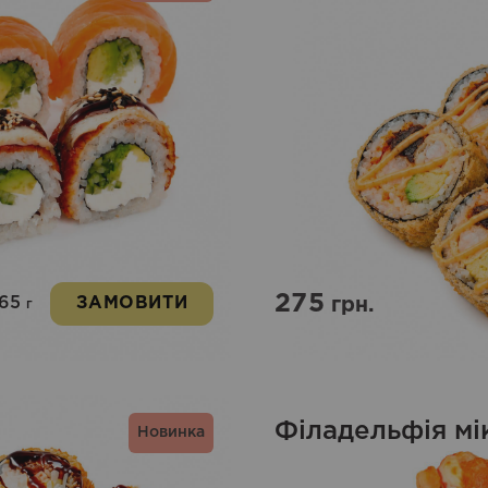
275
265
ЗАМОВИТИ
грн.
г
Філадельфія мі
Новинка