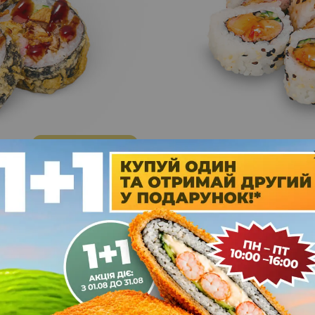
235
70
ЗАМОВИТИ
грн.
г
Фрі краб