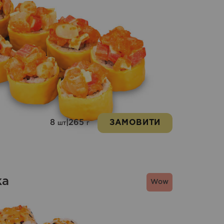
8
|
265
ЗАМОВИТИ
шт
г
ка
Wow