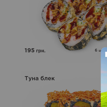
195
6
|
2
грн.
шт
Туна блек