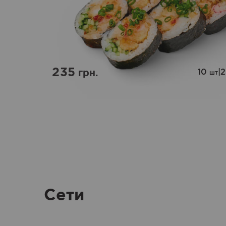
235
10
|
грн.
шт
Сети