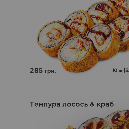
285
10
|
3
грн.
шт
Темпура лосось & краб