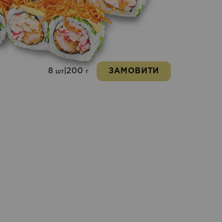
8
|
200
ЗАМОВИТИ
шт
г