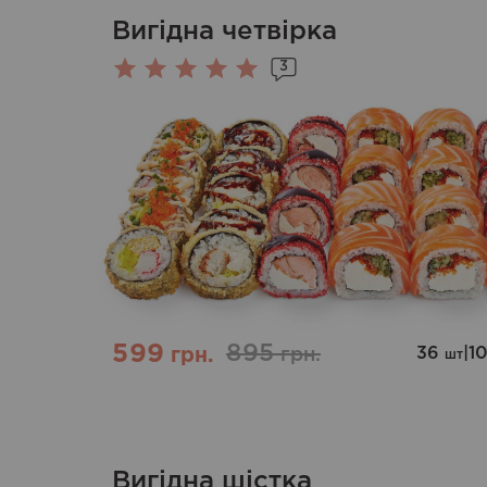
Вигідна четвірка
3
Оцінено
в
5.00
з 5
599
895
36
|
1
грн.
грн.
шт
Вигідна шістка