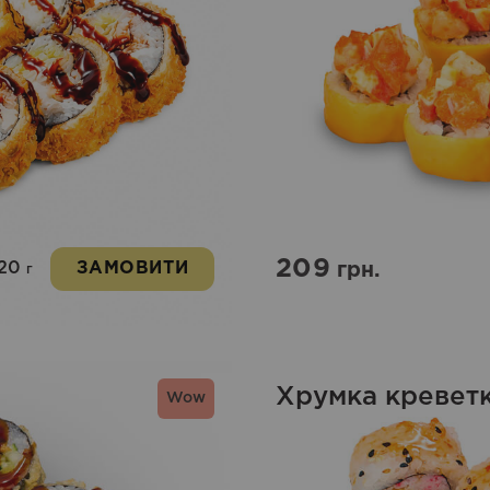
209
20
ЗАМОВИТИ
грн.
г
Хрумка кревет
Wow