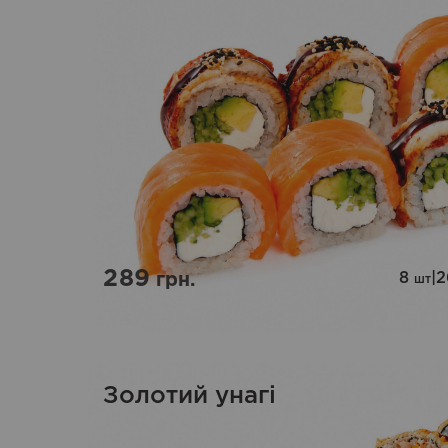
289
8
|
грн.
шт
Золотий унагі