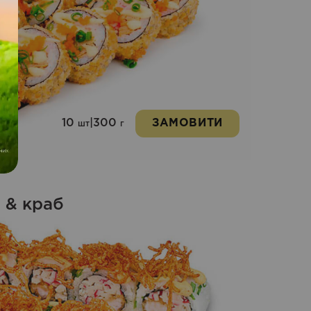
10
|
300
ЗАМОВИТИ
шт
г
а & краб