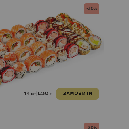
-30%
44
|
1230
ЗАМОВИТИ
шт
г
-30%