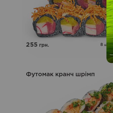
255
8
|
2
грн.
шт
Футомак кранч шрімп