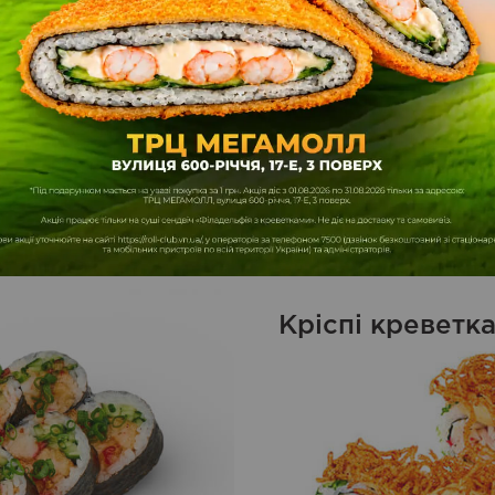
195
30
ЗАМОВИТИ
грн.
г
Кріспі креветк