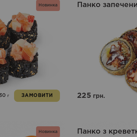
Панко запечен
Новинка
225
30
ЗАМОВИТИ
грн.
г
Панко з кревет
Новинка