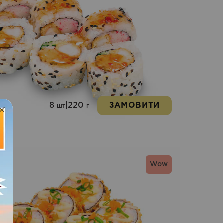
8
|
220
ЗАМОВИТИ
шт
г
Wow