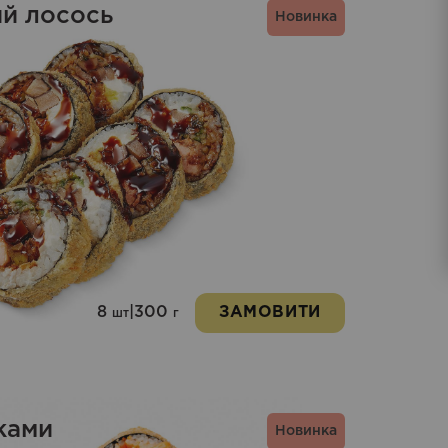
ий лосось
Новинка
8
|
300
ЗАМОВИТИ
шт
г
ками
Новинка