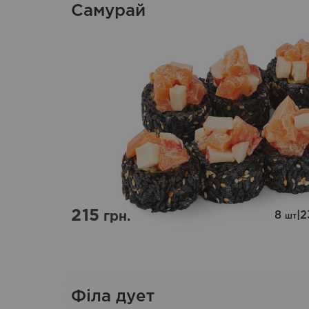
Самурай
215
8
|
2
грн.
шт
Філа дует