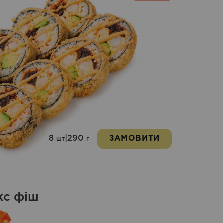
8
|
290
ЗАМОВИТИ
шт
г
кс фіш