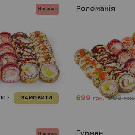
Роломанія
Новинка
699
999
010
ЗАМОВИТИ
грн.
грн.
г
Гурман
Новинка