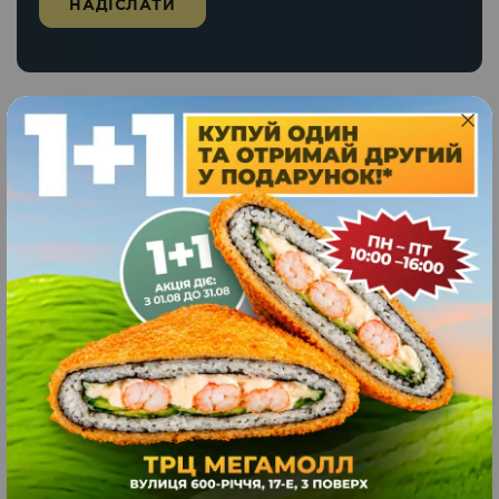
Схожі страви
PREMIUM ВУГОР-
ЛОСОСЬ
565
440
грн.
ЗАМОВИТИ
г