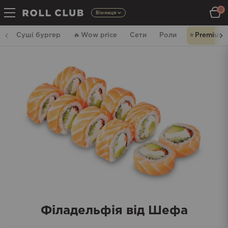
0
Вінниця
Суші бургер
🔥
Wow price
Сети
Роли
⭐️
Premium
Філадельфія від Шефа