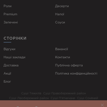
Роли
Десерти
Premium
Напої
Запечені
Соуси
СТОРІНКИ
Відгуки
Вакансії
Наші заклади
Контакти
Доставка
Публічна оферта
Акції
Політика конфіденційності
Блог
Суші Тяжилів
Суші Правобережний район
Суші Лівобережний район
Суші П’ятничани
Суші Соняний
Суші Старе місто
Суші Царина
Суші Поділля