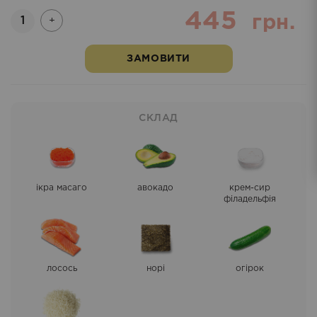
445
Кількість
грн.
+
ЗАМОВИТИ
СКЛАД
ікра масаго
авокадо
крем-сир
філадельфія
лосось
норі
огірок