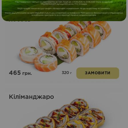
Філадельфія мікс вугор-
лосось
465
320
грн.
ЗАМОВИТИ
г
Кіліманджаро