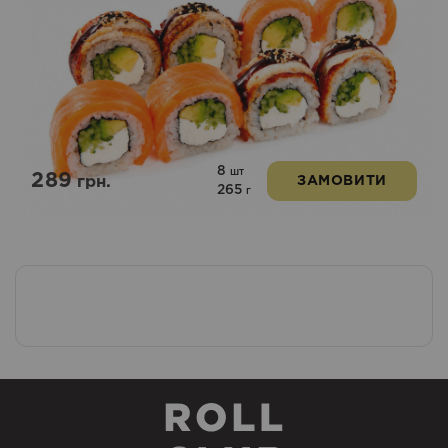
8
шт
289
грн.
ЗАМОВИТИ
265
г