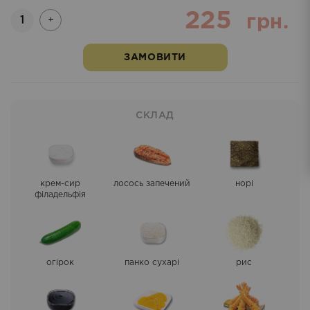
225
Кількість
грн.
+
ЗАМОВИТИ
СКЛАД
крем-сир
лосось запечений
норі
філадельфія
огірок
панко сухарі
рис