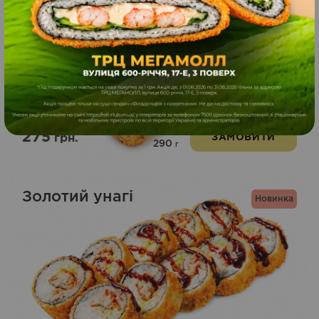
8
шт
275
грн.
ЗАМОВИТИ
290
г
Золотий унагі
Новинка