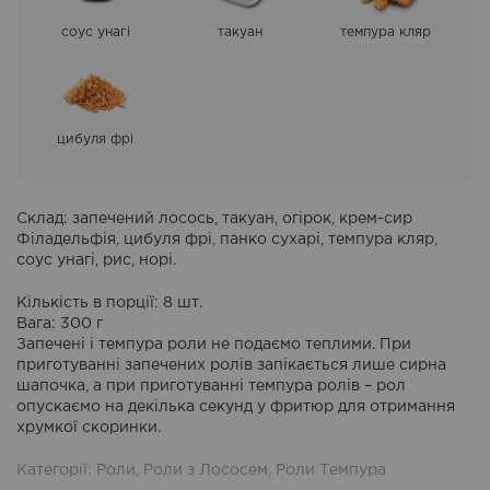
соус унагі
такуан
темпура кляр
цибуля фрі
Склад
: запечений лосось, такуан, огірок, крем-сир
Філадельфія, цибуля фрі, панко сухарі, темпура кляр,
соус унагі, рис, норі.
Кількість в порції
: 8 шт.
Вага
: 300 г
Запечені і темпура роли не подаємо теплими. При
приготуванні запечених ролів запікається лише сирна
шапочка, а при приготуванні темпура ролів – рол
опускаємо на декілька секунд у фритюр для отримання
хрумкої скоринки.
Категорії:
Роли
,
Роли з Лососем
,
Роли Темпура