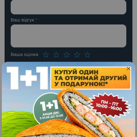
Ваш відгук
*
Ваша оцінка
Схожі страви
Панко з креветками
Новинка