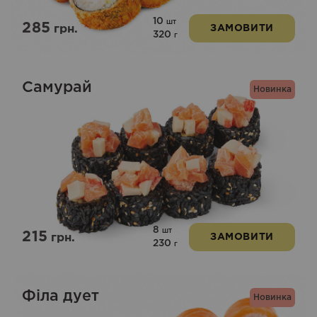
10
шт
285
грн.
ЗАМОВИТИ
320
г
Самурай
Новинка
8
шт
215
грн.
ЗАМОВИТИ
230
г
Філа дует
Новинка