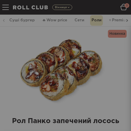
0
Вінниця
Суші бургер
🔥
Wow price
Сети
Роли
⭐️
Premium
Новинка
Рол Панко запечений лосось