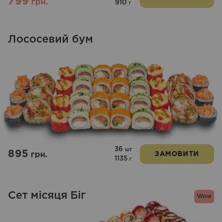
799
грн.
910
г
Лососевий бум
36
шт
895
грн.
ЗАМОВИТИ
1135
г
Сет місяця Біг
Wow