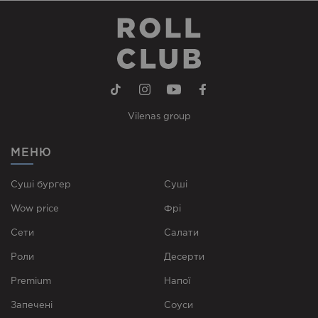
Vilenas group
МЕНЮ
Суші бургер
Суші
Wow price
Фрі
Сети
Cалати
Роли
Десерти
Premium
Напої
Запечені
Соуси