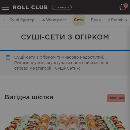
0
Вінниця
Суші бургер
🔥
Wow price
Сети
Роли
⭐️
Premium
СУШІ-СЕТИ З ОГІРКОМ
Суші-сети з огірком тимчасово недоступні.
Рекомендуємо скуштувати наші найсмачніші
страви у категорії «Суші-Сети»:
Вигідна шістка
Новинка