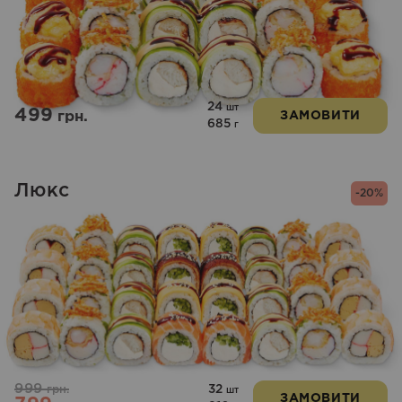
24
шт
499
грн.
ЗАМОВИТИ
685
г
Люкс
-20%
999
32
грн.
шт
ЗАМОВИТИ