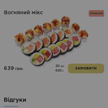
Вогняний мікс
Новинка
20
шт
639
грн.
ЗАМОВИТИ
695
г
Відгуки