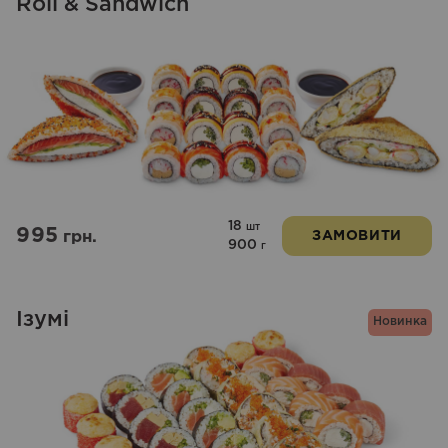
Roll & Sandwich
18
шт
995
грн.
ЗАМОВИТИ
900
г
Ізумі
Новинка