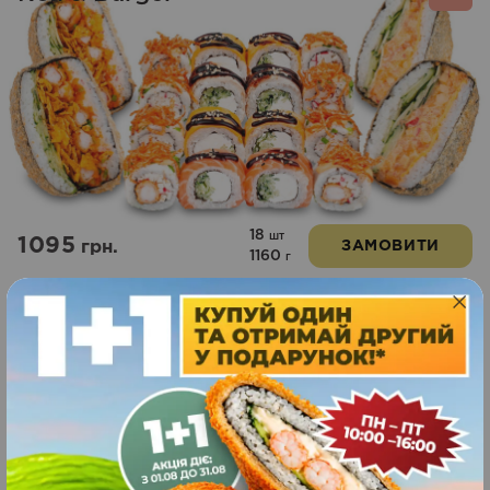
18
шт
1095
грн.
ЗАМОВИТИ
1160
г
Пʼять риб