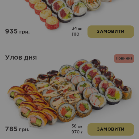
34
шт
935
грн.
ЗАМОВИТИ
1110
г
Улов дня
Новинка
36
шт
785
грн.
ЗАМОВИТИ
970
г