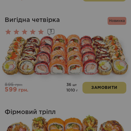
Вигідна четвірка
Новинка
3
Оцінено
в
5.00
з 5
895
36
грн.
шт
ЗАМОВИТИ
599
грн.
1010
г
Фірмовий тріпл