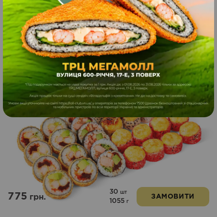
34
шт
945
грн.
ЗАМОВИТИ
1050
г
Гриль сет
Новинка
30
шт
775
грн.
ЗАМОВИТИ
1055
г