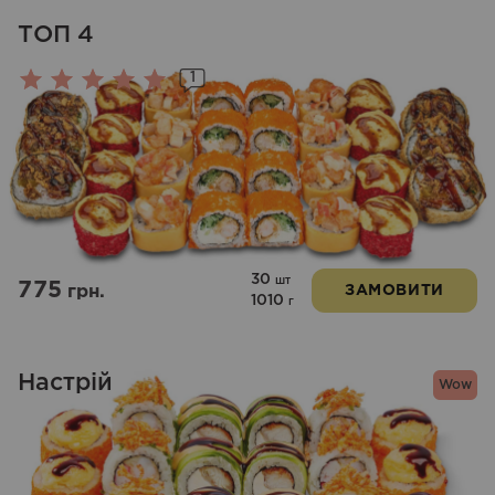
ТОП 4
1
Оцінено
в
5.00
з 5
30
шт
775
грн.
ЗАМОВИТИ
1010
г
Настрій
Wow