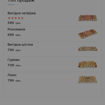
Топ продаж
Вигідна четвірка
Оцінено в
599
грн.
5.00
з 5
Роломанія
699
грн.
Вигідна шістка
799
грн.
Гурман
709
грн.
Люкс
799
грн.