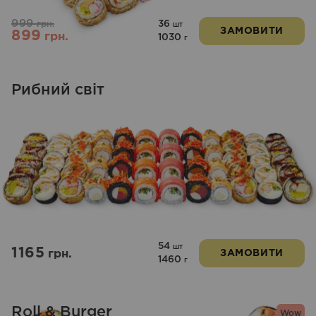
999
36
грн.
шт
ЗАМОВИТИ
899
грн.
1030
г
Рибний світ
54
шт
1165
грн.
ЗАМОВИТИ
1460
г
Roll & Burger
Wow