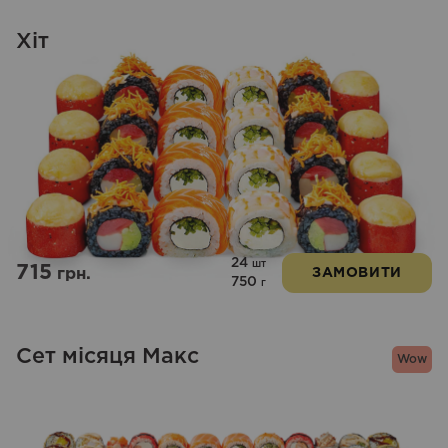
Хіт
24
шт
715
грн.
ЗАМОВИТИ
750
г
Сет місяця Макс
Wow