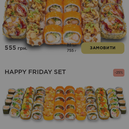
22
шт
555
грн.
ЗАМОВИТИ
755
г
HAPPY FRIDAY SET
-25%