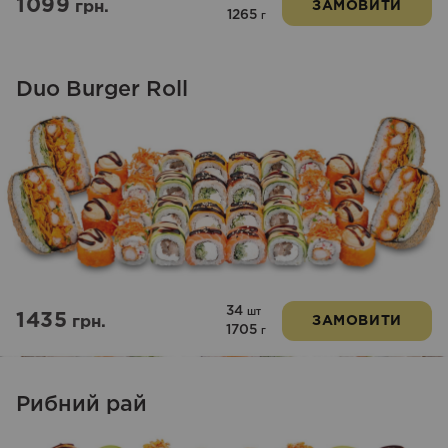
1099
грн.
ЗАМОВИТИ
1265
г
Duo Burger Roll
34
шт
1435
грн.
ЗАМОВИТИ
1705
г
Рибний рай