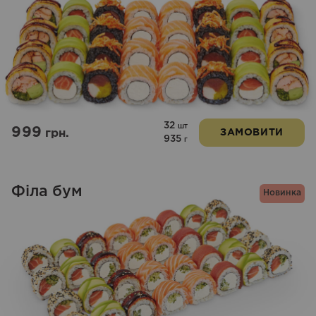
32
шт
999
грн.
ЗАМОВИТИ
935
г
Філа бум
Новинка