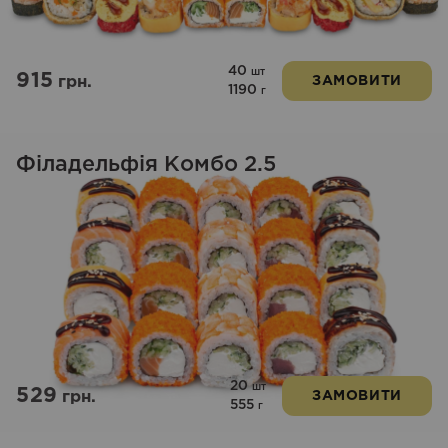
40
шт
915
грн.
ЗАМОВИТИ
1190
г
Філадельфія Комбо 2.5
20
шт
529
грн.
ЗАМОВИТИ
555
г