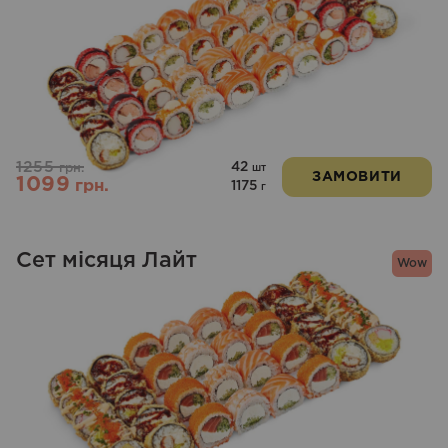
1255
42
грн.
шт
ЗАМОВИТИ
1099
грн.
1175
г
Сет місяця Лайт
Wow