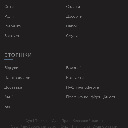
Сети
Cалати
Роли
Десерти
Premium
Напої
Запечені
Соуси
СТОРІНКИ
Відгуки
Вакансії
Наші заклади
Контакти
Доставка
Публічна оферта
Акції
Політика конфіденційності
Блог
Суші Тяжилів
Суші Правобережний район
Суші Лівобережний район
Суші П’ятничани
Суші Соняний