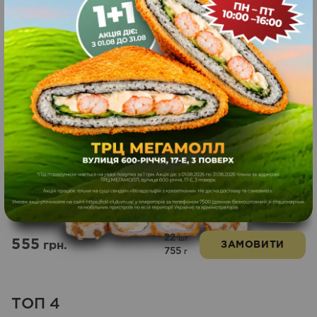
32
шт
999
грн.
ЗАМОВИТИ
935
г
Фірмовий тріпл
22
шт
555
грн.
ЗАМОВИТИ
755
г
ТОП 4