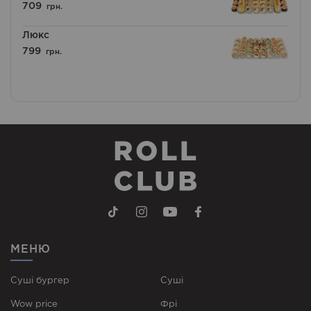
709
грн.
Люкс
799
грн.
МЕНЮ
Суші бургер
Суші
Wow price
Фрі