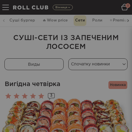
0
Вінниця
Суші бургер
🔥
Wow price
Сети
Роли
⭐️
Premium
СУШІ-СЕТИ ІЗ ЗАПЕЧЕНИМ
ЛОСОСЕМ
Виды
Вигідна четвірка
Новинка
3
Оцінено
в
5.00
з 5