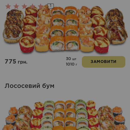
1
Оцінено
в
5.00
з 5
30
шт
775
грн.
ЗАМОВИТИ
1010
г
Лососевий бум