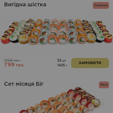
Вигідна шістка
Новинка
1125
52
грн.
шт
ЗАМОВИТИ
799
грн.
1425
г
Сет місяця Біг
Wow