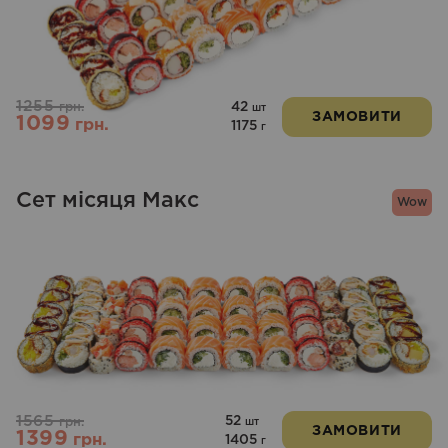
1255
42
грн.
шт
ЗАМОВИТИ
1099
грн.
1175
г
Сет місяця Макс
Wow
1565
52
грн.
шт
ЗАМОВИТИ
1399
грн.
1405
г