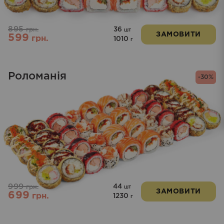
895
36
грн.
шт
ЗАМОВИТИ
599
грн.
1010
г
Роломанія
-30%
999
44
грн.
шт
ЗАМОВИТИ
699
грн.
1230
г