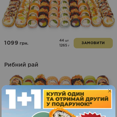
44
шт
1099
грн.
ЗАМОВИТИ
1265
г
Рибний рай