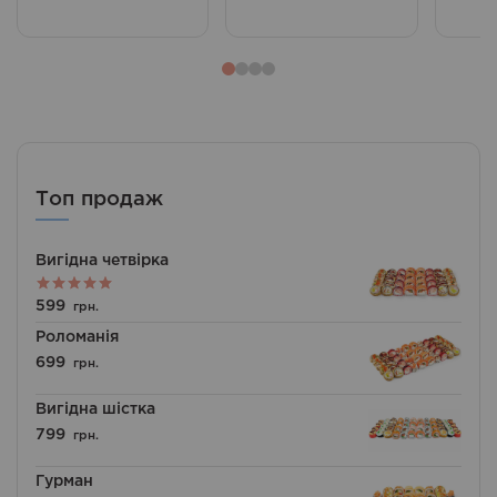
Топ продаж
Вигідна четвірка
Оцінено в
599
грн.
5.00
з 5
Роломанія
699
грн.
Вигідна шістка
799
грн.
Гурман