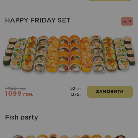
HAPPY FRIDAY SET
-25%
1465
52
грн.
шт
ЗАМОВИТИ
1099
грн.
1375
г
Fish party