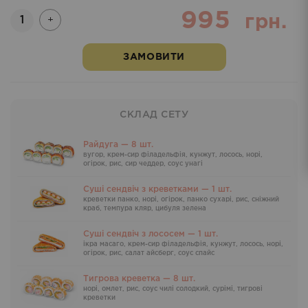
995
Кількість
грн.
+
ЗАМОВИТИ
СКЛАД СЕТУ
Райдуга — 8 шт.
вугор, крем-сир філадельфія, кунжут, лосось, норі,
огірок, рис, сир чеддер, соус унагі
Суші сендвіч з креветками — 1 шт.
креветки панко, норі, огірок, панко сухарі, рис, сніжний
краб, темпура кляр, цибуля зелена
Суші сендвіч з лососем — 1 шт.
ікра масаго, крем-сир філадельфія, кунжут, лосось, норі,
огірок, рис, салат айсберг, соус спайс
Тигрова креветка — 8 шт.
норі, омлет, рис, соус чилі солодкий, сурімі, тигрові
креветки