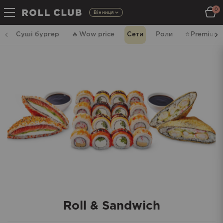
0
Вінниця
Суші бургер
🔥
Wow price
Сети
Роли
⭐️
Premium
Roll & Sandwich