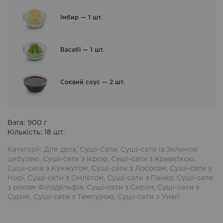
Імбир — 1 шт.
Васабі — 1 шт.
Соєвий соус — 2 шт.
Вага:
900
г
Кількість:
18
шт.
Категорії:
Для двох
,
Суші-Сети
,
Суші-сети із Зеленою
цибулею
,
Суші-сети з Ікрою
,
Суші-сети з Креветкою
,
Суші-сети з Кунжутом
,
Суші-сети з Лососем
,
Суші-сети з
Норі
,
Суші-сети з Омлетом
,
Суші-сети з Панко
,
Суші-сети
з ролом Філадельфія
,
Суші-сети з Сиром
,
Суші-сети з
Сурімі
,
Суші-сети з Темпурою
,
Суші-сети з Унагі