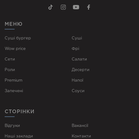
МЕНЮ
Суші бургер
Суші
Wow price
Фрі
Сети
Cалати
Роли
Десерти
Premium
Напої
Запечені
Соуси
СТОРІНКИ
Відгуки
Вакансії
Наші заклади
Контакти