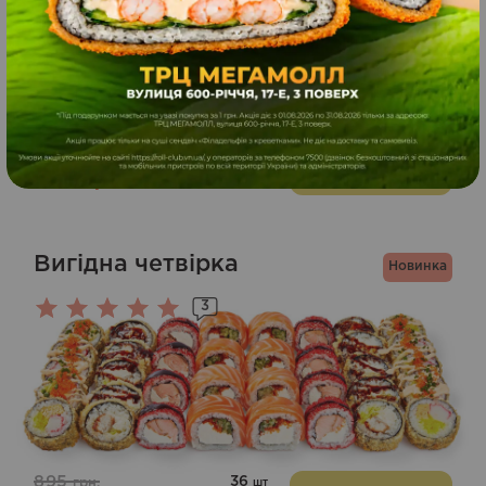
1013
32
грн.
шт
ЗАМОВИТИ
709
грн.
905
г
Вигідна четвірка
Новинка
3
Оцінено
в
5.00
з 5
895
36
грн.
шт