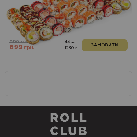
999
44
грн.
шт
ЗАМОВИТИ
699
грн.
1230
г