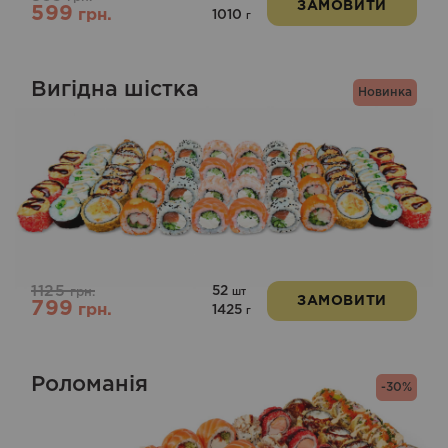
ЗАМОВИТИ
599
грн.
1010
г
Вигідна шістка
Новинка
1125
52
грн.
шт
ЗАМОВИТИ
799
грн.
1425
г
Роломанія
-30%