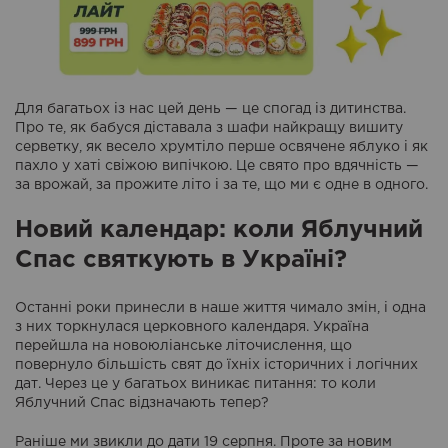
Для багатьох із нас цей день — це спогад із дитинства.
Про те, як бабуся діставала з шафи найкращу вишиту
серветку, як весело хрумтіло перше освячене яблуко і як
пахло у хаті свіжою випічкою. Це свято про вдячність —
за врожай, за прожите літо і за те, що ми є одне в одного.
Новий календар: коли Яблучний
Спас святкують в Україні?
Останні роки принесли в наше життя чимало змін, і одна
з них торкнулася церковного календаря. Україна
перейшла на новоюліанське літочислення, що
повернуло більшість свят до їхніх історичних і логічних
дат. Через це у багатьох виникає питання: то коли
Яблучний Спас відзначають тепер?
Раніше ми звикли до дати 19 серпня. Проте за новим