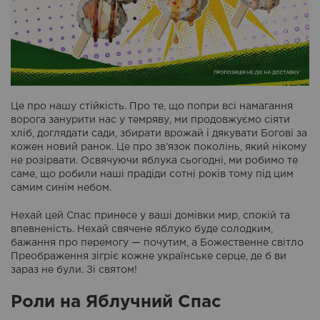
Це про нашу стійкість. Про те, що попри всі намагання
ворога занурити нас у темряву, ми продовжуємо сіяти
хліб, доглядати сади, збирати врожай і дякувати Богові за
кожен новий ранок. Це про зв’язок поколінь, який нікому
не розірвати. Освячуючи яблука сьогодні, ми робимо те
саме, що робили наші прадіди сотні років тому під цим
самим синім небом.
Нехай цей Спас принесе у ваші домівки мир, спокій та
впевненість. Нехай свячене яблуко буде солодким,
бажання про перемогу — почутим, а Божественне світло
Преображення зігріє кожне українське серце, де б ви
зараз не були. Зі святом!
Роли на Яблучний Спас