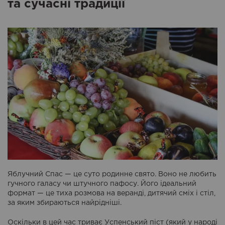
та сучасні традиції
Яблучний Спас — це суто родинне свято. Воно не любить
гучного галасу чи штучного пафосу. Його ідеальний
формат — це тиха розмова на веранді, дитячий сміх і стіл,
за яким збираються найрідніші.
Оскільки в цей час триває Успенський піст (який у народі