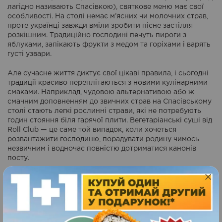
лагідно називають Спасівкою), святкове меню має свої
особливості. На столі немає м’ясних чи молочних страв,
проте українці завжди вміли зробити пісне застілля
розкішним. Традиційно господині печуть пироги з
яблуками, запікають фрукти з медом та горіхами і варять
густі узвари.
Але сучасне життя диктує свої цікаві правила, і сьогодні
традиції красиво переплітаються з новими кулінарними
смаками. Наприклад, чудовою альтернативою або ж
смачним доповненням до звичних страв на Спасівському
столі стають легкі рослинні страви, які не потребують
годин стояння біля гарячої плити. Вегетаріанські суші від
Roll Club — це саме той випадок, коли хочеться
розвантажити господиню, порадувати родину чимось
незвичним і водночас повністю дотриматися канонів
посту.
А якщо ви не тримаєте піст?
Сучасне свято без зайвих
турбот