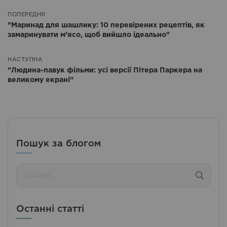
ПОПЕРЕДНЯ
Попередня
"Маринад для шашлику: 10 перевірених рецептів, як
замаринувати м’ясо, щоб вийшло ідеально"
НАСТУПНА
Наступна
"Людина-павук фільми: усі версії Пітера Паркера на
великому екрані"
Пошук за блогом
Пошук:
Останні статті