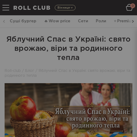
0
Вінниця
Суші бургер
🔥
Wow price
Сети
Роли
⭐️
Premium
Яблучний Спас в Україні: свято
врожаю, віри та родинного
тепла
Roll-club
/
Блог
/
Яблучний Спас в Україні: свято врожаю, віри та
родинного тепла