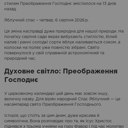
стилем Преображення Господнє змістилося на 13 днів
назад.
Яблучний спас – четвер, 6 серпня 2026 р.
Ця зміна насправді дуже природна для нашої природи. На
початку серпня сади якраз вибухають стиглістю, білий
налив і ранні солодкі сорти яблук наливаються соком, а
колоски на полях уже повністю зібрані. Свято
повернулося у свій справжній астрономічний та
природний час.
Духовне світло: Преображення
Господнє
У церковному календарі цей день має зовсім іншу,
величну назву. Для вірян народний Спас Яблучний — це
насамперед свято Преображення Господнього.
Історія, що стоїть за цим днем, дуже красива й
символічна. Вона розповідає про те, як Ісус Христос
піднявся з трьома учнями на гору Фавор і під час молитви