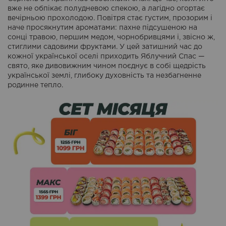
вже не обпікає полудневою спекою, а лагідно огортає
вечірньою прохолодою. Повітря стає густим, прозорим і
наче просякнутим ароматами: пахне підсушеною на
сонці травою, першим медом, чорнобривцями і, звісно ж,
стиглими садовими фруктами. У цей затишний час до
кожної української оселі приходить Яблучний Спас —
свято, яке дивовижним чином поєднує в собі щедрість
української землі, глибоку духовність та незбагненне
родинне тепло.