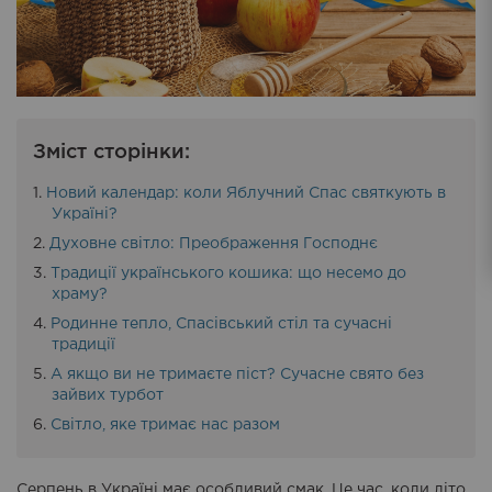
Зміст сторінки:
Новий календар: коли Яблучний Спас святкують в
Україні?
Духовне світло: Преображення Господнє
Традиції українського кошика: що несемо до
храму?
Родинне тепло, Спасівський стіл та сучасні
традиції
А якщо ви не тримаєте піст? Сучасне свято без
зайвих турбот
Світло, яке тримає нас разом
Серпень в Україні має особливий смак. Це час, коли літо