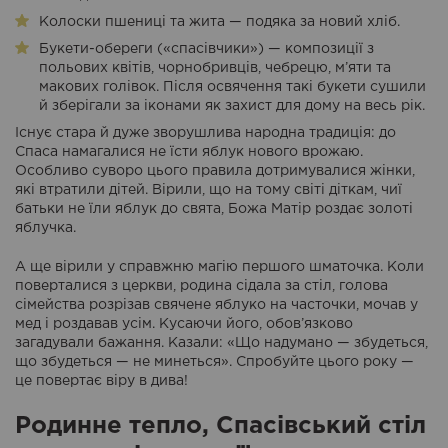
Колоски пшениці та жита — подяка за новий хліб.
Букети-обереги («спасівчики») — композиції з
польових квітів, чорнобривців, чебрецю, м’яти та
макових голівок. Після освячення такі букети сушили
й зберігали за іконами як захист для дому на весь рік.
Існує стара й дуже зворушлива народна традиція: до
Спаса намагалися не їсти яблук нового врожаю.
Особливо суворо цього правила дотримувалися жінки,
які втратили дітей. Вірили, що на тому світі діткам, чиї
батьки не їли яблук до свята, Божа Матір роздає золоті
яблучка.
А ще вірили у справжню магію першого шматочка. Коли
поверталися з церкви, родина сідала за стіл, голова
сімейства розрізав свячене яблуко на часточки, мочав у
мед і роздавав усім. Кусаючи його, обов’язково
загадували бажання. Казали: «Що надумано — збудеться,
що збудеться — не минеться». Спробуйте цього року —
це повертає віру в дива!
Родинне тепло, Спасівський стіл