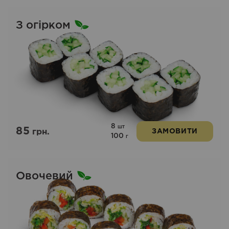
З огірком
8
шт
85
грн.
ЗАМОВИТИ
100
г
Овочевий