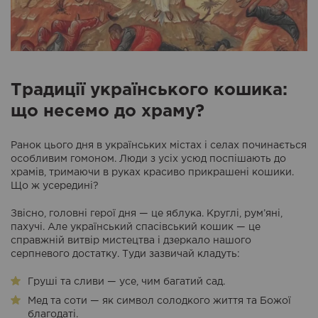
Традиції українського кошика:
що несемо до храму?
Ранок цього дня в українських містах і селах починається
особливим гомоном. Люди з усіх усюд поспішають до
храмів, тримаючи в руках красиво прикрашені кошики.
Що ж усередині?
Звісно, головні герої дня — це яблука. Круглі, рум’яні,
пахучі. Але український спасівський кошик — це
справжній витвір мистецтва і дзеркало нашого
серпневого достатку. Туди зазвичай кладуть:
Груші та сливи — усе, чим багатий сад.
Мед та соти — як символ солодкого життя та Божої
благодаті.