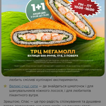
Традиції — це прекрасна основа, але кожен із нас святкує
цей день по-своєму. Якщо у вашій родині не
дотримуються суворого Успенського посту, Спасівський
стіл може стати справжнім гастрономічним святом, де
класичні яблучні десерти межують із вашими
улюбленими сучасними стравами.
А для тих, хто не дотримується обмежень і хоче
влаштувати справжнє кулінарне свято без зайвих турбот,
незамінною стане
доставка суші
. Меню Roll Club
дозволяє легко нагодувати велику компанію:
Темпура роли
— теплі, ситні, з апетитною золотистою
скоринкою, які так приємно куштувати прохолодним
серпневим вечором.
Суші бургер
— соковитий сучасний хіт для тих, хто
любить сміливі кулінарні експерименти.
Великі суші сети
— де знайдеться шматочок і для
шанувальників ніжного лосося, і для любителів
пікантного вугря.
Зрештою, Спас — це про радість спілкування та душевне