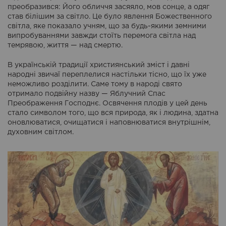
преобразився: Його обличчя засяяло, мов сонце, а одяг
став білішим за світло. Це було явлення Божественного
світла, яке показало учням, що за будь-якими земними
випробуваннями завжди стоїть перемога світла над
темрявою, життя — над смертю.
В українській традиції християнський зміст і давні
народні звичаї переплелися настільки тісно, що їх уже
неможливо розділити. Саме тому в народі свято
отримало подвійну назву — Яблучний Спас
Преображення Господнє. Освячення плодів у цей день
стало символом того, що вся природа, як і людина, здатна
оновлюватися, очищатися і наповнюватися внутрішнім,
духовним світлом.