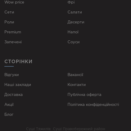
Wow price
Фрі
Сети
Cалати
Роли
Десерти
Premium
Напої
Запечені
Соуси
СТОРІНКИ
Відгуки
Вакансії
Наші заклади
Контакти
Доставка
Публічна оферта
Акції
Політика конфіденційності
Блог
Суші Тяжилів
Суші Правобережний район