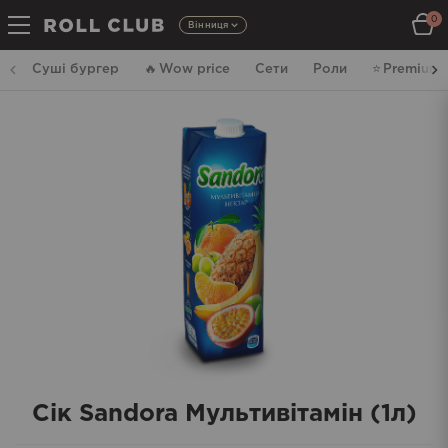
0
Вінниця
Суші бургер
🔥
Wow price
Сети
Роли
⭐️
Premium
Сік Sandora Мультивітамін (1л)