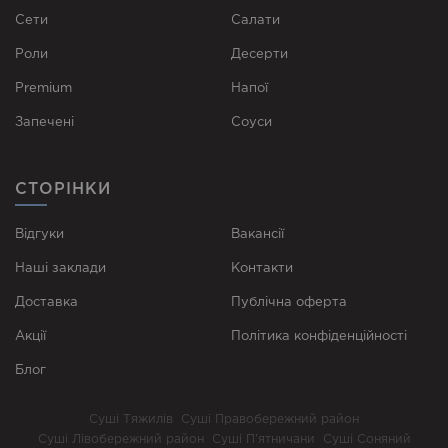
Сети
Cалати
Роли
Десерти
Premium
Напої
Запечені
Соуси
СТОРІНКИ
Відгуки
Вакансії
Наші заклади
Контакти
Доставка
Публічна оферта
Акції
Політика конфіденційності
Блог
Суші Тяжилів
Суші Правобережний район
Суші Лівобережний район
Суші П’ятничани
Суші Соняний