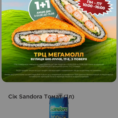
Pepsi (750мл)
75
750
грн.
ЗАМОВИТИ
мл
Сік Sandora Томат (1л)