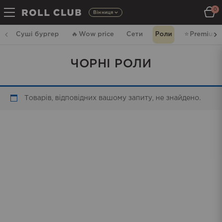
0
Вінниця
Суші бургер
🔥
Wow price
Сети
Роли
⭐️
Premium
ЧОРНІ РОЛИ
Товарів, відповідних вашому запиту, не знайдено.