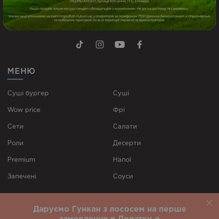
МЕНЮ
Суші бургер
Суші
Wow price
Фрі
Сети
Cалати
Роли
Десерти
Premium
Напої
Запечені
Соуси
СТОРІНКИ
Даруємо Гункан з лососем на перше