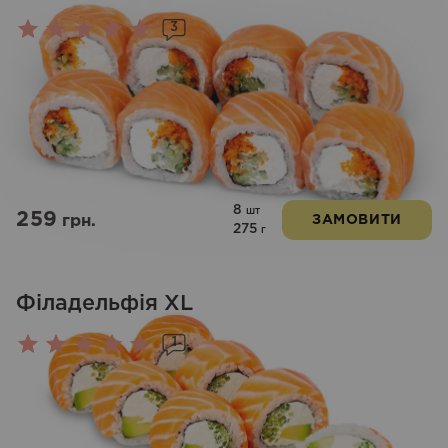
3
Оцінено
в
5.00
з 5
8
шт
259
грн.
ЗАМОВИТИ
275
г
Філадельфія XL
1
Оцінено
в
5.00