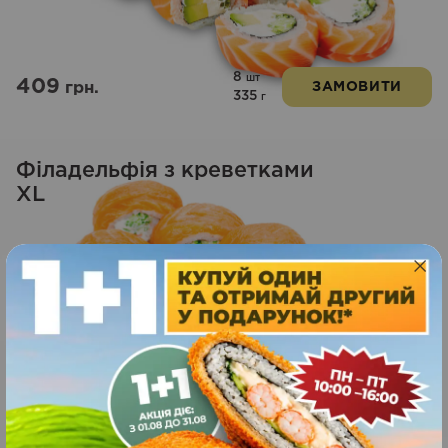
з 5
8
шт
409
грн.
ЗАМОВИТИ
335
г
Філадельфія з креветками
XL
8
шт
419
грн.
ЗАМОВИТИ
310
г