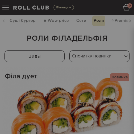
0
Вінниця
Суші бургер
🔥
Wow price
Сети
Роли
⭐️
Premium
РОЛИ ФІЛАДЕЛЬФІЯ
Виды
Філа дует
Новинка