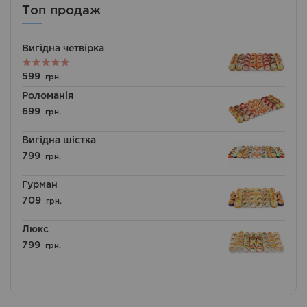
Топ продаж
Вигідна четвірка
Оцінено в
599
грн.
5.00
з 5
Роломанія
699
грн.
Вигідна шістка
799
грн.
Гурман
709
грн.
Люкс
799
грн.