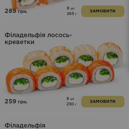
8
шт
289
грн.
ЗАМОВИТИ
265
г
Філадельфія лосось-
креветки
8
шт
259
грн.
ЗАМОВИТИ
230
г
Філадельфія